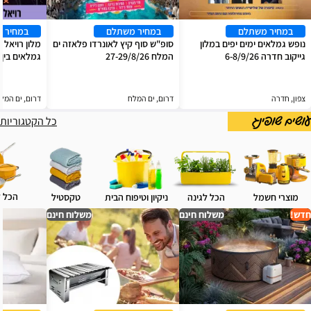
במחיר משתלם
במחיר משתלם
במחיר 
נופש גמלאים ימים יפים במלון
סופ"ש סוף קיץ לאונרדו פלאזה ים
מלון רויאל 
גייקוב חדרה 6-8/9/26
המלח 27-29/8/26
גמלאים בין
צפון, חדרה
דרום, ים המלח
דרום, ים המל
כל הקטגוריות
עושים שופינג
הכל 
מוצרי חשמל
הכל לגינה
ניקיון וטיפוח הבית
טקסטיל
חדש!
משלוח חינם
משלוח חינם