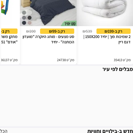
רק ב-₪199
₪539
רק ב-₪99
₪200
רק ב-₪580
2 שמיכות פוך | יחיד 150X200 |
סט מצעים - מותג היוקרה "מועדון
מתקן משחקי
דגם ריין
הכותנה" - יחיד
"אודם" MG-151
מק״ט 35413
מק״ט 24738
מק״ט 36137
מבלים לפי עיר
חדש ב-בילויים וחוויות
הכל