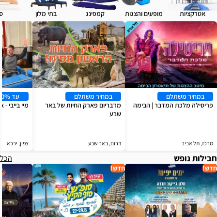
אטרקציות
מופעים והצגות
קמפינג
בתי מלון
ס
במחיר משתלם
במחיר משתלם
עד 40% הנחה
פריסילה מלכת המדבר | הבימה
מדבריום פארק החיות של באר
מיי בייבי - 
שבע
מרכז, תל אביב
דרום, באר שבע
צפון, ירכא
חבילות נופש
הכל
חדש!
חדש!