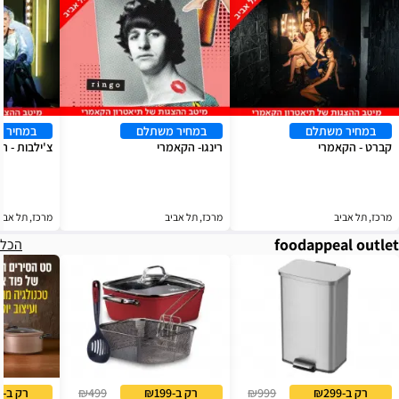
במחיר משתלם
במחיר משתלם
במחיר 
קברט - הקאמרי
רינגו- הקאמרי
צ'ילבות - הקאמרי
מרכז, תל אביב
מרכז, תל אביב
מרכז, תל אבי
foodappeal outlet
הכל
רק ב-₪299
₪999
רק ב-₪199
₪499
רק ב-₪999