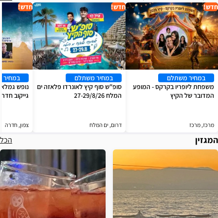
חדש!
חדש!
חדש!
במחיר משתלם
במחיר משתלם
במחיר 
משפחת ליופריו בקרקס - המופע
סופ"ש סוף קיץ לאונרדו פלאזה ים
נופש גמלאים
המדובר של הקיץ
המלח 27-29/8/26
גייקוב חדרה 8/9/26
מרכז, מרכז
דרום, ים המלח
צפון, חדרה
המגזין
הכל