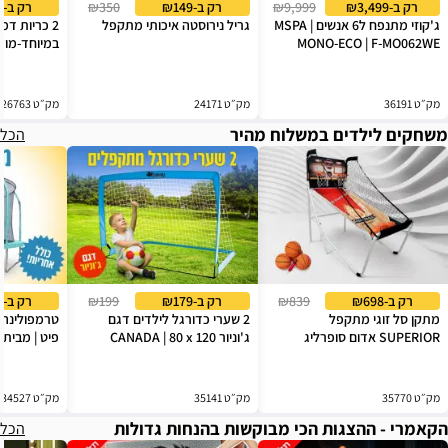
רק ב-₪3,499
₪9,999
רק ב-₪149
₪350
רק ב-₪199
ג'קוזי מתנפח ל6 אנשים | MSPA
גריל נירוסטה איכותי מתקפל
2 כריות דמ
MONO-ECO | F-MO062WE
במיוחד-מוע
מק״ט 36191
מק״ט 24171
מק״ט 26763
משחקים לילדים במשלוח מהיר
הכל
רק ב-₪698
₪839
רק ב-₪179
₪199
רק ב-₪990
מתקן סל זוגי מתקפל
2 שערי כדורגל לילדים דגם
SUPERIOR אדום סופרליג
ג'וניור CANADA | 80 x 120
פיט | מבית 
מק״ט 35770
מק״ט 35141
מק״ט 34527
הקאמרי - ההצגות הכי מבוקשות בהנחות גדולות
הכל