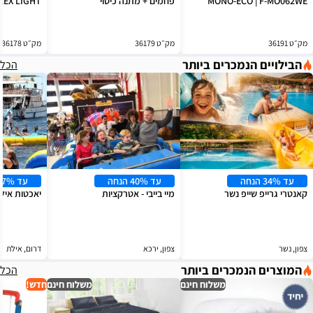
MONO-ECO | F-MO062WE
פחמים + מתנה כיסוי
LEX LIGHT
מק״ט 36191
מק״ט 36179
מק״ט 36178
הבילויים הנמכרים ביותר
הכל
עד 34% הנחה
עד 40% הנחה
עד 57% הנחה
קאנטרי גרייפ שייפ נשר
מיי בייבי - אטרקציות
יאכטות איל
צפון, נשר
צפון, ירכא
דרום, אילת
המוצרים הנמכרים ביותר
הכל
משלוח חינם
משלוח חינם
חדש!