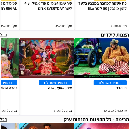
פח אשפה למטבח במבצע בלעדי
סיר טיגון 24 ס"מ פוד אפיל | 4.3
לזמן מוגבל | 50 ליטר Eko
ליטר EVERYDAY אדום
REGAL רוזגולד
מק״ט 35284
מק״ט 35290
מק״ט 35268
הצגות לילדים
הכל
במחיר משתלם
במחיר משתלם
במחיר 
פו הדב
איה, אאוץ', אווה
זהבה ושלוש
מרכז, תל אביב יפו
צפון, כל הארץ
צפון, כל הארץ
הבימה - כל ההצגות בהנחות ענק
הכל