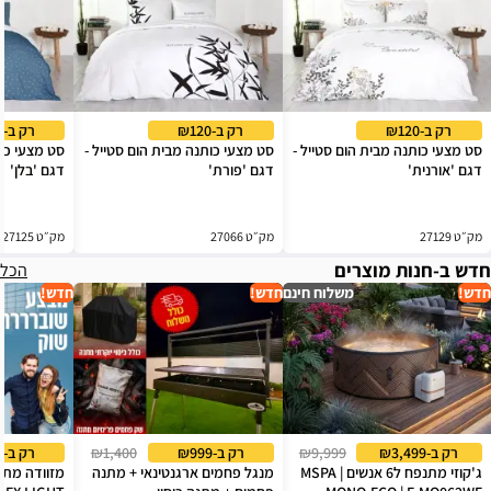
רק ב-₪120
רק ב-₪120
רק ב-₪120
סט מצעי כותנה מבית הום סטייל -
סט מצעי כותנה מבית הום סטייל -
סט מצעי כות
דגם 'אורנית'
דגם 'פורת'
דגם 'בלן'
מק״ט 27129
מק״ט 27066
מק״ט 27125
חדש ב-חנות מוצרים
הכל
חדש!
משלוח חינם
חדש!
חדש!
רק ב-₪3,499
₪9,999
רק ב-₪999
₪1,400
רק ב-₪239
ג'קוזי מתנפח ל6 אנשים | MSPA
מנגל פחמים ארגנטינאי + מתנה