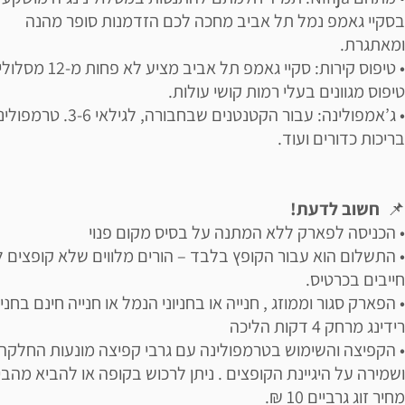
בסקיי גאמפ נמל תל אביב מחכה לכם הזדמנות סופר מהנה
ומאתגרת.
• טיפוס קירות: סקיי גאמפ תל אביב מציע לא פחות מ-12 מסלו
טיפוס מגוונים בעלי רמות קושי עולות.
• ג’אמפולינה: עבור הקטנטנים שבחבורה, לגילאי -6
בריכות כדורים ועוד.
📌
חשוב לדעת!
• הכניסה לפארק ללא המתנה על בסיס מקום פנוי
• התשלום הוא עבור הקופץ בלבד – הורים מלווים שלא קופצים 
חייבים בכרטיס.
• הפארק סגור וממוזג , חנייה או בחניוני הנמל או חנייה חינם בחניו
רידינג מרחק 4 דקות הליכה
• הקפיצה והשימוש בטרמפולינה עם גרבי קפיצה מונעות החלקה
ושמירה על היגיינת הקופצים . ניתן לרכוש בקופה או להביא מהבי
מחיר זוג גרביים 10 ₪.