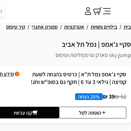
בית
בילויים וחוויות
אטרקציות
ספורט אתגרי
קיר טיפוס
סקיי ג'אמפ | נמל תל אביב
sky jump פארק טרמפולינות וטיפוס
פשרויות רכישה
סקיי ג'אמפ נמל ת"א | כרטיס בהנחה לשעת
מידע ח
קפיצה | גילאי 3 עד 6 | תקף גם בסופ"ש וחג!
39 ₪
52 ₪
25% הנחה
הוספה לסל
קנו עכשיו