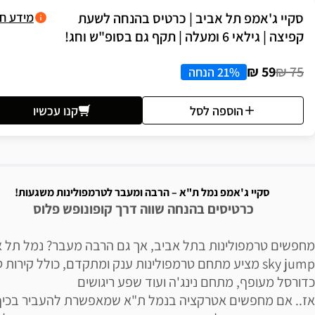
סקיי ג'אמפ תל אביב | כרטיס בהנחה לשעת
מידע ח
קפיצה | גילאי 6 ומעלה | תקף גם בסופ"ש וחג!
59 ₪
75 ₪
21% הנחה
הוספה לסל
קנו עכשיו
יאור הבילוי
סקיי ג'אמפ נמל ת"א – הרבה ומעבר לטרמפולינות משגעות!
כרטיסים בהנחה שווה דרך קופונופש פלוס
מחפשים טרמפולינות בתל אביב, אך גם הרבה מעבר? נמל תל א
sky jump מציע מתחם טרמפולינות ענק ומתקדם, כולל קירות ט
כדורסל מעופף, מתחם נינג'ה ועוד שפע ריגושים
אז.. אם מחפשים אטרקציה בנמל ת"א שמאפשרת להעביר בכיף