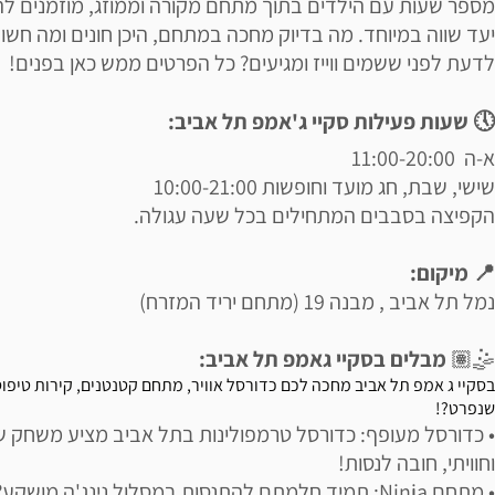
מספר שעות עם הילדים בתוך מתחם מקורה וממוזג, מוזמנים לה
יעד שווה במיוחד. מה בדיוק מחכה במתחם, היכן חונים ומה חשו
לדעת לפני ששמים ווייז ומגיעים? כל הפרטים ממש כאן בפנים!
🕔 שעות פעילות סקיי ג'אמפ תל אביב:
א-ה 11:00-20:00
שישי, שבת, חג מועד וחופשות 10:00-21:00
הקפיצה בסבבים המתחילים בכל שעה עגולה.
📍 מיקום:
נמל תל אביב , מבנה 19 (מתחם יריד המזרח)
🤹🏽‍
מבלים בסקיי גאמפ תל אביב:
בסקיי ג אמפ תל אביב מחכה לכם כדורסל אוויר, מתחם קטנטנים, קירות טיפוס
שנפרט?!
• כדורסל מעופף: כדורסל טרמפולינות בתל אביב מציע משחק ש
וחוויתי, חובה לנסות!
• מתחם Ninja: תמיד חלמתם להתנסות במסלול נינג'ה מושקע?