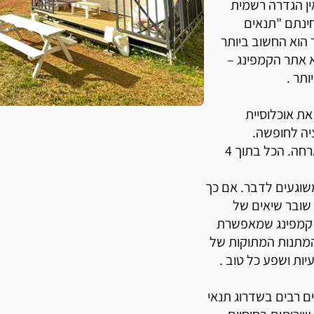
אין הגדרה רשמית
חינתם "תנאים
 הוא החשוב ביותר
א אתר הקמפינג –
תר .
ת אוכלוסיית
יה לחופשה.
האפשרויות היו מסורתיות – צימר, בית מלון, כפר נופש או בית הארחה. הכל בתוך 4
שוגעים לדבר. אם כך
שובר שיאים של
ת קמפינג שמאפשרת
המתנות המתוקות של
יות ושפע כל טוב .
ם רבים בשדרוג תנאי