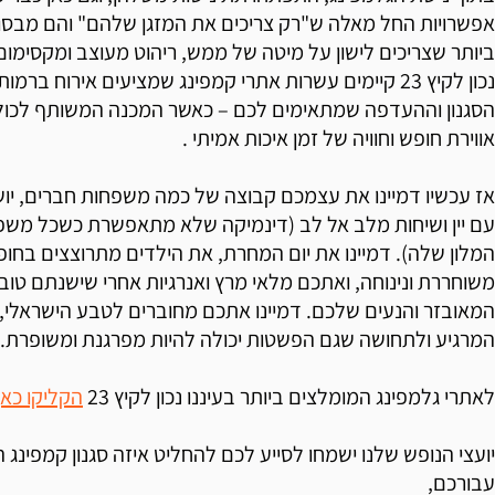
אפשרויות החל מאלה ש"רק צריכים את המזגן שלהם" והם מבסוט
ביותר שצריכים לישון על מיטה של ממש, ריהוט מעוצב ומקסימום 
נכון לקיץ 23 קיימים עשרות אתרי קמפינג שמציעים אירוח ברמ
הסגנון וההעדפה שמתאימים לכם – כאשר המכנה המשותף לכולם
אווירת חופש וחוויה של זמן איכות אמיתי .
אז עכשיו דמיינו את עצמכם קבוצה של כמה משפחות חברים, יו
עם יין ושיחות מלב אל לב (דינמיקה שלא מתאפשרת כשכל מש
המלון שלה). דמיינו את יום המחרת, את הילדים מתרוצצים בחופש
משוחררת ונינוחה, ואתכם מלאי מרץ ואנרגיות אחרי שישנתם טוב
המאובזר והנעים שלכם. דמיינו אתכם מחוברים לטבע הישראלי, 
המרגיע ולתחושה שגם הפשטות יכולה להיות מפרגנת ומשופרת.
לאתרי גלמפינג המומלצים ביותר בעיננו נכון לקיץ 23
הקליקו כאן
יועצי הנופש שלנו ישמחו לסייע לכם להחליט איזה סגנון קמפינג 
עבורכם,