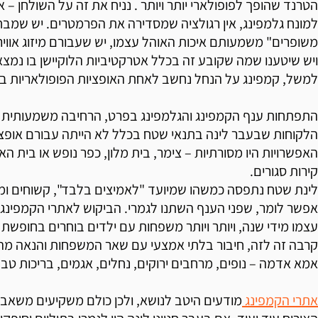
הטרנד שהופך לפופולארי יותר ויותר . נניח את זה על השולחן – 
למונח גלמפינג, אין רגולציה שמסדירה את הפרמטרים. יש שמב
משופרים" משמעותם איכות האוהל עצמו, יש שעבורם מיזוג אוויר
ויש שיטענו שמה שקובע זה בכלל אטרקטיביות הלוקיישן בו נמצ
למשל, קמפינג על הנחל נחשב לאחת האופציות הפופולאריות ביו
התפתחות ענף הקמפינג והגלמפינג בפרט, הרחיבה משמעותית א
הלקוחות שבעבר לינה בתנאי שטח בכלל לא הייתה עבורם אופצ
קירות סגורים.
לינת שטח נתפסה כמשהו שמיועד "לאמיצים בלבד", קשוחים ומ
אפשר לומר, שפני הענף השתנו לגמרי. הביקוש לאתרי הקמפינג 
עצמו מידי שנה, ויותר ויותר משפחות עם ילדים בוחרים בחופש
קרבה זה לזה, חיבור בלתי אמצעי עם שאר המשפחות והנאה מ
אמא אדמה – נופים, מרחבים ירוקים, נחלים, אגמים, בריכות טבע
אתרי הקמפינג
מודעים היטב לנושא, ולכן כולם משקיעים משאבי