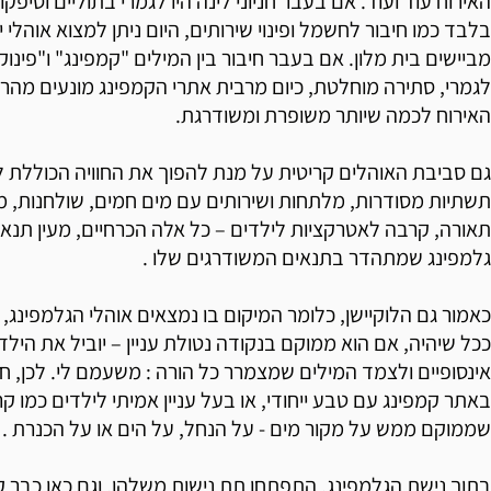
האירוח עוד ועוד. אם בעבר חניוני לינה היו לגמרי בתוליים וסיפקו
בלבד כמו חיבור לחשמל ופינוי שירותים, היום ניתן למצוא אוהלי
מביישים בית מלון. אם בעבר חיבור בין המילים "קמפינג" ו"פינו
לגמרי, סתירה מוחלטת, כיום מרבית אתרי הקמפינג מונעים מהרצו
האירוח לכמה שיותר משופרת ומשודרגת.
גם סביבת האוהלים קריטית על מנת להפוך את החוויה הכוללת 
תשתיות מסודרות, מלתחות ושירותים עם מים חמים, שולחנות, מ
תאורה, קרבה לאטרקציות לילדים – כל אלה הכרחיים, מעין תנא
גלמפינג שמתהדר בתנאים המשודרגים שלו .
כאמור גם הלוקיישן, כלומר המיקום בו נמצאים אוהלי הגלמפינג, מ
ככל שיהיה, אם הוא ממוקם בנקודה נטולת עניין – יוביל את היל
אינסופיים ולצמד המילים שמצמרר כל הורה : משעמם לי. לכן, חש
באתר קמפינג עם טבע ייחודי, או בעל עניין אמיתי לילדים כמו ק
שממוקם ממש על מקור מים - על הנחל, על הים או על הכנרת .
בתוך נישת הגלמפינג, התפתחו תת נישות משלהן, וגם כאן כבר 