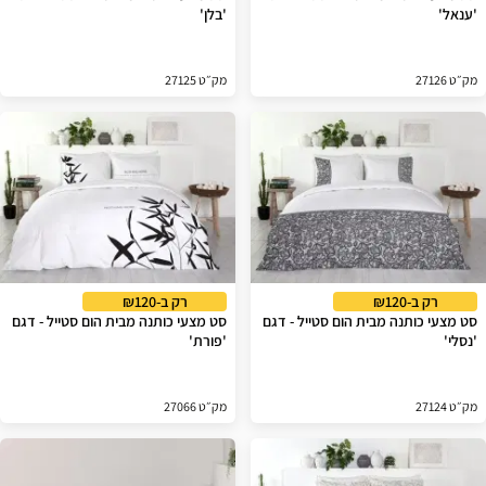
'ענאל'
'בלן'
מק״ט 27126
מק״ט 27125
רק ב-₪120
רק ב-₪120
סט מצעי כותנה מבית הום סטייל - דגם
סט מצעי כותנה מבית הום סטייל - דגם
'נסלי'
'פורת'
מק״ט 27124
מק״ט 27066