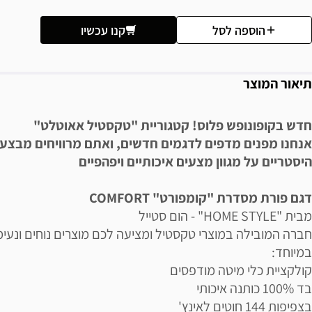
הוספה לסל
קנו עכשיו
תיאור המוצר
חדש בקופונופש פלוס! קטגוריית "טקסטיל אאוטלט"
אנחנו מפנים מדפים לדגמים חדשים, ואתם מרוויחים מבצע
היסטריים על מגוון מצעים איכותיים ויפהפיים
דגם פורת מסדרת "קומפורט" COMFORT
מבית "HOME STYLE" - הום סטייל
חברה המובילה במוצרי טקסטיל ומציעה לכם מוצרים נוחים ונעימ
במיוחד:
קולקציית כלי מיטה מודפסים
בד 100% כותנה איכותי
בצפיפות 144 חוטים לאינץ'