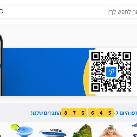
ו היום ל-
5
4
6
6
7
8
החברים שלנו!
,