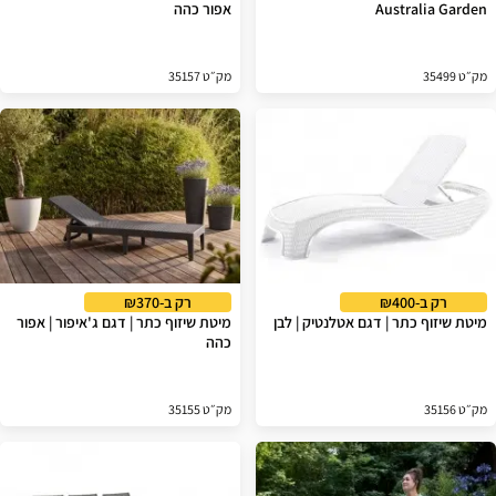
Australia Garden
אפור כהה
מק״ט 35499
מק״ט 35157
רק ב-₪400
רק ב-₪370
מיטת שיזוף כתר | דגם אטלנטיק | לבן
מיטת שיזוף כתר | דגם ג'איפור | אפור
כהה
מק״ט 35156
מק״ט 35155