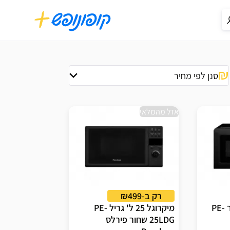
סנן לפי מחיר
אזל מהמלאי
רק ב-₪499
מיקרוגל מכני 20 ליטר PE-
מיקרוגל 25 ל' גריל PE-
25LDG שחור פירלס