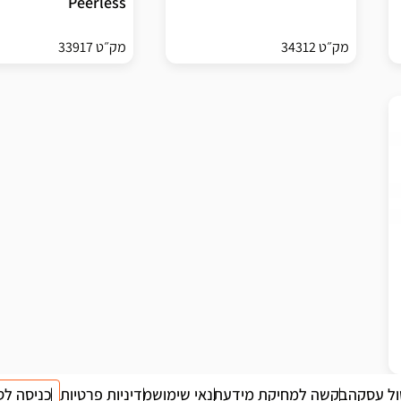
Peerless
מק״ט 34312
מק״ט 33917
ול עסקה
בקשה למחיקת מידע
תנאי שימוש
מדיניות פרטיות
כניסה לס