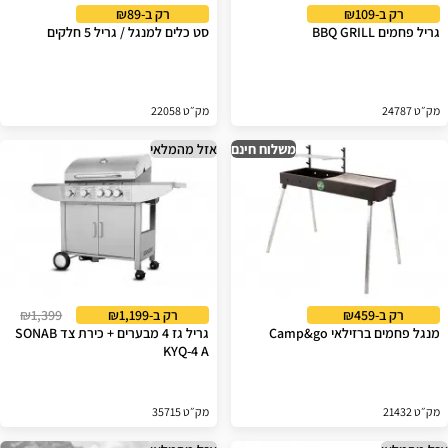
רק ב-₪109
רק ב-₪89
גריל פחמים BBQ GRILL
סט כלים למנגל / גריל 5 חלקים
מק״ט 24787
מק״ט 22058
משלוח חינם
אזל מהמלאי
רק ב-₪459
רק ב-₪1,199
₪1,399
מנגל פחמים ברזילאי Camp&go
גריל גז 4 מבערים + כירת צד SONAB
KYQ-4 A
מק״ט 21432
מק״ט 35715