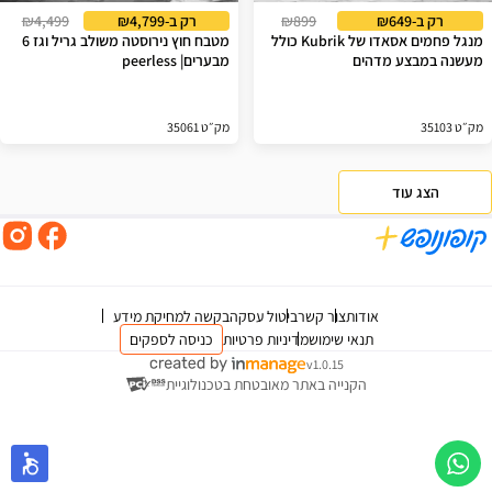
רק ב-₪649
₪899
רק ב-₪4,799
₪4,499
מנגל פחמים אסאדו של Kubrik כולל
מטבח חוץ נירוסטה משולב גריל וגז 6
מעשנה במבצע מדהים
מבערים| peerless
מק״ט 35103
מק״ט 35061
הצג עוד
אודות
צור קשר
ביטול עסקה
בקשה למחיקת מידע
תנאי שימוש
מדיניות פרטיות
כניסה לספקים
v1.0.15
הקנייה באתר מאובטחת בטכנולוגיית