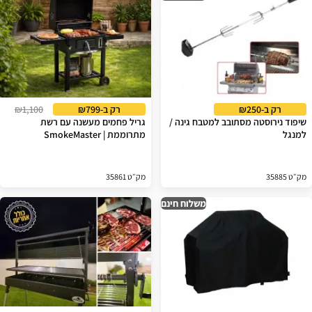
רק ב-₪250
רק ב-₪799
₪1,100
שיפוד נירוסטה מסתובב למטבח גינה /
גריל פחמים מעשנה עם רשת
למנגל
מתרוממת | SmokeMaster
מק״ט 35885
מק״ט 35861
משלוח חינם