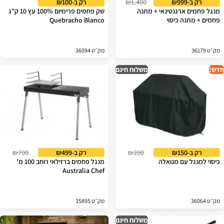
רק ב-₪999
₪1,400
רק ב-₪100
מנגל פחמים ארגנטינאי + מתנה
שק פחמים פרימיום 100% עץ 10 ק"ג
פחמים + מתנה כיסוי
Quebracho Blanco
מק״ט 36179
מק״ט 36094
חדש!
משלוח חינם
רק ב-₪150
₪200
רק ב-₪499
₪700
כיסוי למנגל עם מנואלה
מנגל פחמים ברזילאי רוחב 100 מ'
Australia Chef
מק״ט 36064
מק״ט 35895
משלוח חינם