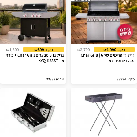
רק ב-₪1,990
₪2,799
רק ב-₪899
₪1,599
גריל גז פרימיום של Char Grill | 6
גריל גז 3 מבערים Char Grill + כירת
מבערים וכירת צד
צד KYQ-K23ST
מק״ט 33334
מק״ט 33333