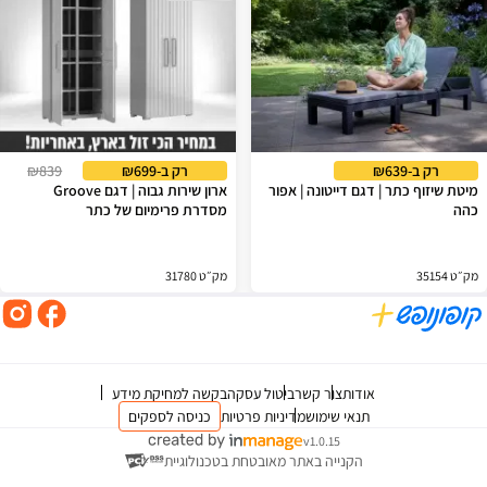
רק ב-₪639
רק ב-₪699
₪839
מיטת שיזוף כתר | דגם דייטונה | אפור
ארון שירות גבוה | דגם Groove
כהה
מסדרת פרימיום של כתר
מק״ט 35154
מק״ט 31780
אודות
צור קשר
ביטול עסקה
בקשה למחיקת מידע
תנאי שימוש
מדיניות פרטיות
כניסה לספקים
v1.0.15
הקנייה באתר מאובטחת בטכנולוגיית