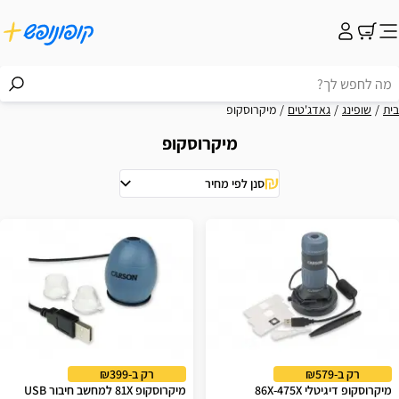
בית
שופינג
גאדג'טים
מיקרוסקופ
מיקרוסקופ
סנן לפי מחיר
וצאות
רק ב-₪579
רק ב-₪399
מיקרוסקופ דיגיטלי 86X-475X
מיקרוסקופ 81X למחשב חיבור USB