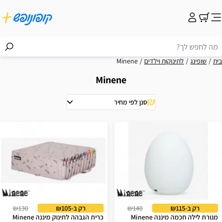
בית
שופינג
לתינוקות וילדים
Minene
Minene
סנן לפי מחיר
וצאות
רק ב-₪115
₪140
רק ב-₪105
₪130
מנורת לילה חכמה מיננה Minene
כרית הגבהה לתינוק מיננה Minene