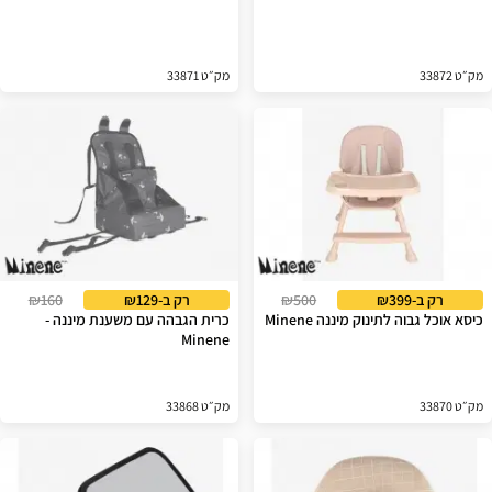
מק״ט 33872
מק״ט 33871
רק ב-₪399
₪500
רק ב-₪129
₪160
כיסא אוכל גבוה לתינוק מיננה Minene
כרית הגבהה עם משענת מיננה -
Minene
מק״ט 33870
מק״ט 33868