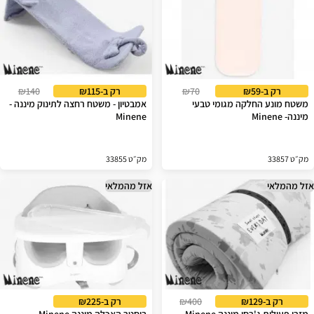
רק ב-₪59
₪70
רק ב-₪115
₪140
משטח מונע החלקה מגומי טבעי
אמבטיון - משטח רחצה לתינוק מיננה -
מיננה- Minene
Minene
מק״ט 33857
מק״ט 33855
אזל מהמלאי
אזל מהמלאי
רק ב-₪129
₪400
רק ב-₪225