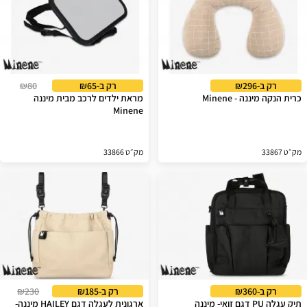
רק ב-₪296
רק ב-₪65
₪80
כרית הנקה מיננה - Minene
מראת ילדים לרכב מבית מיננה
Minene
מק״ט 33867
מק״ט 33866
רק ב-₪360
רק ב-₪185
₪230
תיק עגלה PU דגם זואי- מיננה
ארגונית לעגלה דגם HAILEY מיננה-