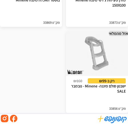
מזרן פעילות ג'רסי מיננה Minene
בוסטר האכלה מיננה Minene
150X100
מק״ט 33873
מק״ט 33869
אזל מהמלאי
רק ב-₪99
₪160
ישבנון סולם מיננה- Minene - נובמבר
SALE
מק״ט 33856