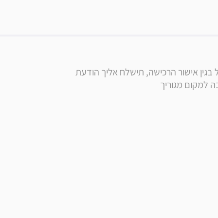
* הערה: בסמוך לרכישה, בנוסף לקבלת הודעה ומייל בגין אישור הרכישה, תישלח אליך הודעת 