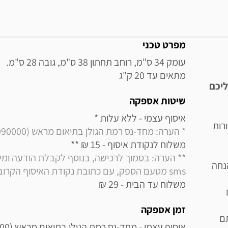
מידע נוסף
מפרט טכני
מתאים עד 20 ק"ג
ליכם
שיטות אספקה
איסוף עצמי - ללא עלות * 

גורות
* הערה: מחד-נס רמת הגולן בתיאום מראש (0508090000)
משלוח לנקודת איסוף - 15 ₪ ** 

נחה
sms מטעם הספק, עם כתובת נקודת האיסוף הקרובה למקום מגוריך
משלוח עד הבית - 29 ₪
ם
זמן אספקה
תם