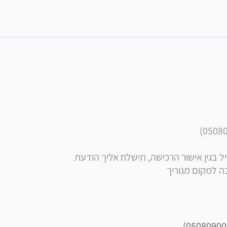
** הערה: בסמוך לרכישה, בנוסף לקבלת הודעה ומייל בגין אישור הרכישה, תישלח אליך הודעת 