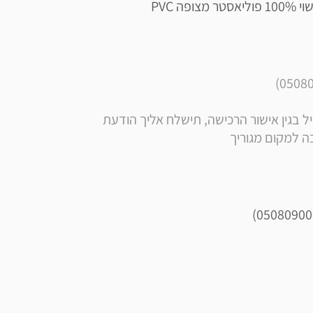
** הערה: בסמוך לרכישה, בנוסף לקבלת הודעה ומייל בגין אישור הרכישה, תישלח אליך הודעת 