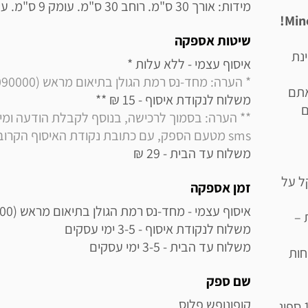
מידות: אורך 30 ס"מ. רוחב 30 ס"מ. עומק 9 ס"מ. עשוי 100% פוליאסטר מצופה PVC
שיטות אספקה
ינת
איסוף עצמי - ללא עלות * 

* הערה: מחד-נס רמת הגולן בתיאום מראש (0508090000)
אתם
משלוח לנקודת איסוף - 15 ₪ ** 

ם
sms מטעם הספק, עם כתובת נקודת האיסוף הקרובה למקום מגוריך
משלוח עד הבית - 29 ₪
ל על
זמן אספקה
 –
משלוח עד הבית - 3-5 ימי עסקים
הם נוחות
שם ספק
קופונופש פלוס
100% פוליאסטר עם ציפוי PVC, ומילוי 100% ספוג