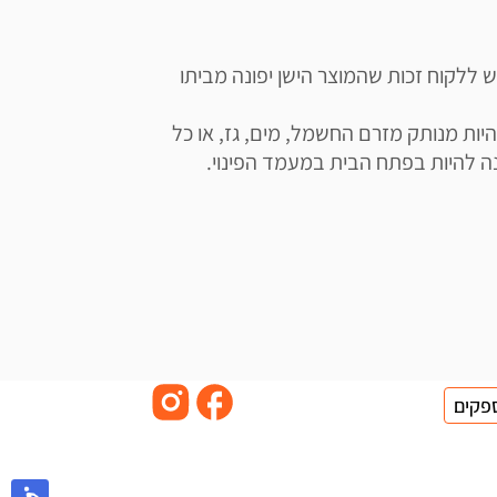
תשומת ליבכם כי ע"פ חוק פינוי פסולת אלקטרונית, יש ללקוח זכות שהמוצר הישן יפונה מביתו 
השירות מותנה במספר תנאים: על המוצר המפונה להיות מנותק מזרם החשמל, מים, גז, או כל 
פקים