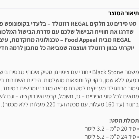
תיאור המוצר
סט סירים 10 חלקים REGAL רוזגולד – בלעדי בקופונופש פלוס!
שדרגו את חוויית הבישול שלכם עם סדרת הבישול המלכות
REGAL מבית Food Appeal – טכנולוגיה מתקדמת, עי
יוקרתי בגוון רוזגולד ועוצמה שמביאה כל מתכון לרמה חד
משטח Black Stone ייחודי עם ציפוי נון סטיק איכותי מבטיח בי
כמעט ללא שמן, ניקוי קל ותוצאות מושלמות. הידיות השחורות בש
גימור הרוזגולד מעניקים למטבח מראה מודרני ומרשים במיוחד.
מתאים לכל סוגי הכיריים – גז, חשמל, קרמי ואינדוקציה – וגם לש
בתנור (עד 160 מעלות עם מכסה ועד 220 מעלות ללא מכסה).
תכולת הסט:
• סיר 20 ס"מ – 3.2 ליטר
• סיר 24 ס"מ – 5.2 ליטר