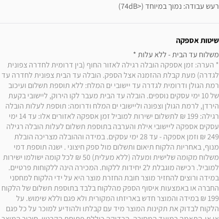
רעש עבודה: נמוך במיוחד (<74dB)
שיטות אספקה
משלוח עד הבית - ללא עלות * 

* הערה: זמן אספקה הובלה רגילה לאזור החוף (בין דרומית לחדרה צפונית 
לגדרה) מעת קבלת ההזמנה אצל הספק. הובלה עד הבית צפונית לחדרה עד 
רמת הגולן ודרומית לגדרה עד יישובי ים המלח: ללא תוספת תשלום ועיכוב 
של 10 ימי עסקים נוספים. הובלה עד הבית מעבר לקו הירוק, ליישובי בקעת 
הירדן, לרמת הגולן וצפונה וליישובי ים המלח ודרומה: תוספת לעלות הובלה 
רגילה: 199 ₪ לתשלום ישירות למוביל זמן אספקה לאזורים אלו: עד 14 ימי 
עסקים אספקה ליישובי אילת והערבה בתוספת תשלום לעלות הובלה רגילה 
249 ₪ וזמן אספקה - עד 28 ימי עסקים. במידה וההובלה מצריכה הובלת 
מנוף, באחריות הלקוח תיאום ותשלום מול ספק חיצוני . ישנה תוספת דמי 
משלוח מקומה שלישית ומעלה (ללא מעלית) 50 ₪ לכל קומה ישולמו ישירות 
למוביל. רכישה מוגבלת ל2 יחידות ללקוח. המכירה הינה ללקוחות פרטיים. 
במידה ורוצים להחזיר מוצר חובת החזרת מוצר היא על ידי הלקוח למחסני 
החברה או באמצעות איסוף הספק מהלקוח בלבד בתוספת תשלום של הלקוח 
199 ₪ במידה והמוצר חדש באריזתו המקורית ולא פגם וללא שימוש. על 
הלקוח לבדוק את תקינות המוצר מיד עם קבלתו ולהודיע למוכר על כל פגם 
או אי-התאמה במועד המסירה, הבדיקה כוללת פתיחת הקרטון, חיבור המוצר 