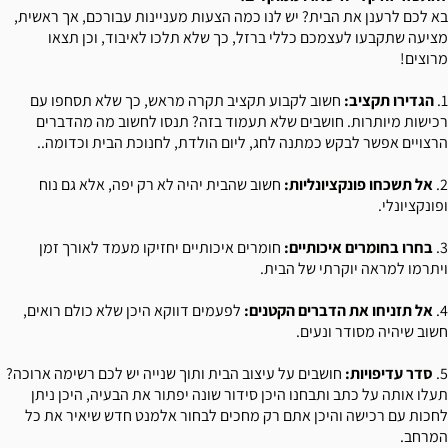
בא לכם לרענן את הבית? יש לנו כמה הצעות מעניינות עבורכם, אך ראשית,
מציעה שתקבעו לעצמכם כללי ברזל, כך שלא תלכו לאיבוד, וכן תצאו
מרוצים!
1.
הגדירו תקציב:
חשוב לקבוע תקציב תקרה מראש, כך שלא תסחפו עם
רכישות מיותרות. חושבים שלא תעמוד בזה? תנסו לחשוב מה מהדברים
הרצויים אפשר לבקש כמתנה לחג, ליום הולדת, לחנוכת הבית וכדומה..
2.
אל תשכחו פונקציונליות:
חשוב שהבית יהיה לא רק יפה, אלא גם נוח
ופונקציונלי.
3.
בחרו בחומרים איכותיים:
חומרים איכותיים יחזיקו מעמד לאורך זמן
ויתרמו למראה יוקרתי של הבית.
4.
אל תזניחו את הדברים הקטנים:
לפעמים דווקא היכן שלא כולם רואים,
חשוב שיהיה מסודר ונעים.
5.
סדר עדיפויות:
חושבים על עיצוב הבית ותוך שנייה יש לכם רשימה ארוכה?
תעלו אותה על כתב ותבחנו היכן סידור שונה יפתור את הבעיה, היכן ניתן
לחכות עם רכישה והיכן אתם רק מחכים לבחור אלמנט חדש שיאיר את כל
המרחב.