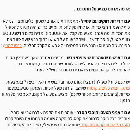
אז מה אנחנו מציעים? תתכוננו..
עבור דירות רווקים עם סטייל -
אף אחד אינו אוהב לשטוף כלים ומצד שני לא
כיף להעמיד חצי מדיח, או לחלופין לחכות יומיים כדי שיהיה הגיוני להפעיל
את המדיח. מה אנחנו מציעים? קבלו את -BOBמיני מדיח כלים חדשני. BOB
נוטף סטייל, סופר חדשני, יושב לראווה על השיש ובתוך רבע שעה סוגר את
הפינה. מה המינוס? הצבעים מהממים - לא פשוט לקבל החלטה.
כנסו להציץ
!
עבור אנשים שאוהבים שיש פנוי ויבש -
מכירים את זה שאף פעם אין מקום
לכל הכלים שרוצים להניח לייבוש לאחר שטיפת הכלים, ושתמיד צריך
להקפיד לרוקן את המים שנאגרים בתום הייבוש? לא עוד!
יש לכם כיור? מעולה! תנצלו אותו כמרחב ייבוש אידיאלי. כיצד? באמצעות
מתקן ייבוש כלים 2 קומות
שיושב ישירות מעל הכיור. המתקן מגיע במספר
מידות (בהתאם לרוחב הכיור שלכם) ומציע שפע של מקום. לא מכירים? הגיע
הזמן!
עבור אניני הטעם וחובבי הסדר -
אוהבים את הקפה שלכם טרי ואיכותי?
אוהבים בכל בוקר לבחור את קפסולת הקפה שעמה תפתחו את היום? קבלו
מעמד לאחסון קפסולות קפה
שתופס נפח מינימאלי, מציג את הקפסולות