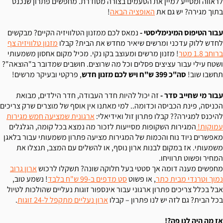
לראווה ומסייע למיין את הטעמים בצורה מסודרת. מחפשים פתרון שנכנס
בתוך מגירה? יש גם את
האופציה הבאה
!
עבור הטיפוס המינימליסטי -
נמאס לכם ממזנון הטלוויזיה הקיים? מבקשים
לחדש ללוק עדכני ומרשים שיאיר מחדש את הבית? קבלו
מזנון טלוויזיה צף
ברוחב 1.8 מטר
! מזנון מרשים ומעוצב בקו נקי. מכיל מקום אחסון משמעותי
ושטח עילי עבור עציצים פסלים וכל מה שרוצים. חושבים שמדובר ב"הוצאה"?
תחשבו שוב!
סה"כ 399 ש"ח ויש לכם מזנון חדש
, פרקטי ובעיקר מרשים!
עבור מי שחייב סדר -
זה יכול להיות חדר העבודה, חדר הילדים, מבואת
הכניסה, פינת הכביסה וכדומה.. למי מאתנו אין אוסף של מוצרים שרק צריכים
להיכנס למגירה?? קבלו פתרון זול ואידיאלי:
ארגונית שמציעה חמש מגירות
עמוקות!
המגירות השקופות מסייעות לזכור מה נמצא בכל קומה, הגלגלים
מאפשרים ניוד נוח והכמות של המגירות מציעה פתרון משמעותי עבור בלאגן
משמעותי. אז במקום לבנות ארון נוסף, או להשלים עם המצב, תנצלו את
המחיר ופשוט תרוויחו.
מחפשים מענה דומה אך סטטי בעל חלוקה שונה? תשקלו לרכוש
ארון גרוב
נמוך וטרנדי מבית כתר
, או פשוט
סט מדפים ב-99 ש"ח בלבד
! נשמע טוב,
אבל בכלל צריכים פתרון ארגוני עבור אינספור זוגות נעליים שהולכות לטיול
בכל הבית? גם לזה יש לנו פתרון – קבלו
ארון נעליים מתקפל ל-24 זוגות
.
אז מה היה לנו פה?!