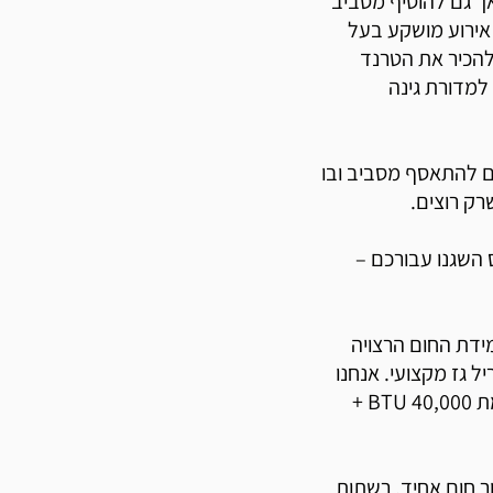
 גם להוסיף מסביב
אירוע מושקע בעל
 להכיר את הטרנד
למדורת גינה
ם להתאסף מסביב ובו
רק רוצים.
 השגנו עבורכם –
ידת החום הרצויה
ל גז מקצועי. אנחנו
בקופונופש פלוס מביאים לכם גריל גז נירוסטה 4 מבערים בעוצמת 40,000 BTU +
ר חום אחיד, רשתות