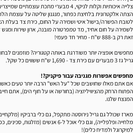
צלייה איכותיות וקלות לניקוי, 4 מבערי מתכת עוצמתי
הצתה אלקטרונית בלחיצת כפתור, מנגנון שליטה על עוצמת הלה
לטובת הפשרה/בישול איטי ושמירה על החום, כירת צד בעלת ה
לשמירה על חום אחיד, מד טמפרטורה מובנה, ארון שירות ומגש לא
זאת רק ב-888 ש"ח - מחיר חד פעמי!
מחפשים אופציה יותר משודרגת באותה קטגוריה? מוזמנים לבחון
גריל גז 3 מבערים עם כירת צד - 1,690 ש"ח ששווים כל שקל.
מחפשים אפשרות מגניבה עבור פיקניק?!
אם אתם מאלו שחושבים שכל "על האש" הרבה יותר טעים כאש
הפתוח הרחק מהציוויליזציה (בחורשה או על חוף הים), אתם חיי
המנצח שלנו.
מארז שכולל גם גריל נירוסטה מתקפל, גם כלי ברביקיו (מלקחיים,
מלחייה ופלפלייה), וגם כלי אוכל ל-6 אנשים (מז
למיקרוגל ולמדיח כלים)!