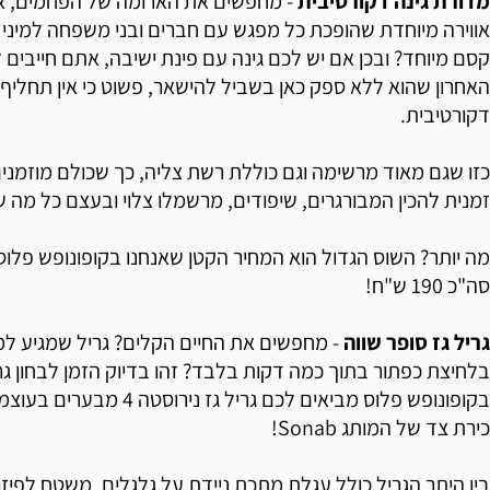
מדורת גינה דקורטיבית
- מחפשים את הארומה של הפחמים, אך
אווירה מיוחדת שהופכת כל מפגש עם חברים ובני משפחה למיני 
קסם מיוחד? ובכן אם יש לכם גינה עם פינת ישיבה, אתם חייבים
האחרון שהוא ללא ספק כאן בשביל להישאר, פשוט כי אין תחליף 
דקורטיבית.
כזו שגם מאוד מרשימה וגם כוללת רשת צליה, כך שכולם מוזמני
זמנית להכין המבורגרים, שיפודים, מרשמלו צלוי ובעצם כל מה ש
מה יותר? השוס הגדול הוא המחיר הקטן שאנחנו בקופונופש פלוס
סה"כ 190 ש"ח!
גריל גז סופר שווה
- מחפשים את החיים הקלים? גריל שמגיע למ
בלחיצת כפתור בתוך כמה דקות בלבד? זהו בדיוק הזמן לבחון גרי
כירת צד של המותג Sonab!
בין היתר הגריל כולל עגלת מתכת ניידת על גלגלים, משטח לפיזו