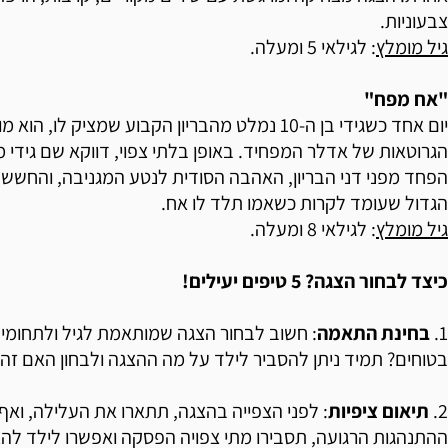
צבעוניות.
גיל מומלץ
: לגילאי 5 ומעלה.
"אח מפח"
יום אחד כשגידי בן ה-10 נמלט מהבריון הקבוע שמציק ל
הגרוטאות של אדלר המפחיד. באופן בלתי צפוי, דווקא שם גידי 
הפחד מפני דני הבריון, האהבה הסודית לנטע המגניבה, והחשש ש
הגדול שעומד לקרות כשאמו תלד לו אח.
גיל מומלץ
: לגילאי 8 ומעלה.
כיצד לבחור הצגה? 5 טיפים יעילים!
1.
בחינת התאמה
: חשוב לבחור הצגה שמותאמת לגיל ולתחומי ה
בטוחים? תמיד ניתן להסביר לילד על מה ההצגה ולבחון האם זה מע
2.
תיאום ציפיות
: לפני הצפייה בהצגה, תתארו את העלילה, ואף
ההתנהגות הרגועה, תסבירו מתי צפויה הפסקה ואפשרו לילד לה