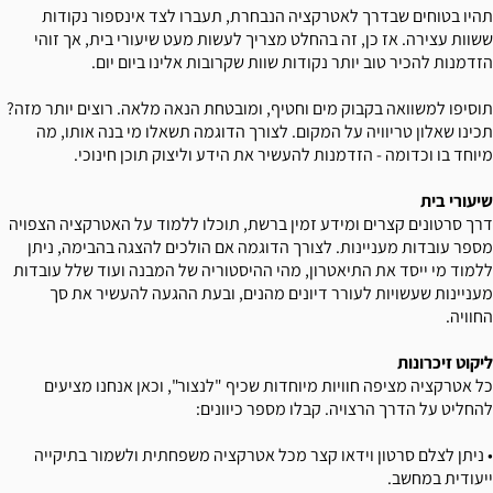
תהיו בטוחים שבדרך לאטרקציה הנבחרת, תעברו לצד אינספור נקודות
ששוות עצירה. אז כן, זה בהחלט מצריך לעשות מעט שיעורי בית, אך זוהי
הזדמנות להכיר טוב יותר נקודות שוות שקרובות אלינו ביום יום.
תוסיפו למשוואה בקבוק מים וחטיף, ומובטחת הנאה מלאה. רוצים יותר מזה?
תכינו שאלון טריוויה על המקום. לצורך הדוגמה תשאלו מי בנה אותו, מה
מיוחד בו וכדומה - הזדמנות להעשיר את הידע וליצוק תוכן חינוכי.
שיעורי בית
דרך סרטונים קצרים ומידע זמין ברשת, תוכלו ללמוד על האטרקציה הצפויה
מספר עובדות מעניינות. לצורך הדוגמה אם הולכים להצגה בהבימה, ניתן
ללמוד מי ייסד את התיאטרון, מהי ההיסטוריה של המבנה ועוד שלל עובדות
מעניינות שעשויות לעורר דיונים מהנים, ובעת ההגעה להעשיר את סך
החוויה.
ליקוט זיכרונות
כל אטרקציה מציפה חוויות מיוחדות שכיף "לנצור", וכאן אנחנו מציעים
להחליט על הדרך הרצויה. קבלו מספר כיוונים:
• ניתן לצלם סרטון וידאו קצר מכל אטרקציה משפחתית ולשמור בתיקייה
ייעודית במחשב.