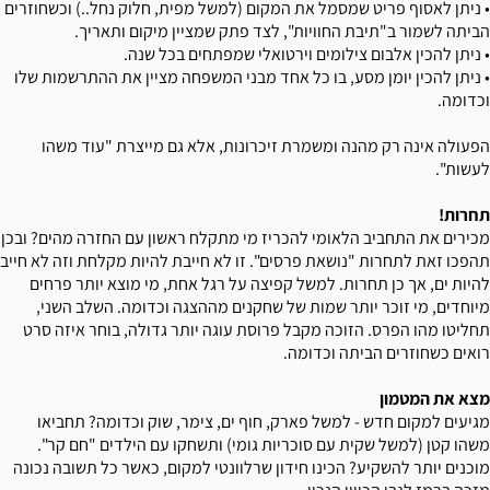
• ניתן לאסוף פריט שמסמל את המקום (למשל מפית, חלוק נחל..) וכשחוזרים
הביתה לשמור ב"תיבת החוויות", לצד פתק שמציין מיקום ותאריך.
• ניתן להכין אלבום צילומים וירטואלי שמפתחים בכל שנה.
• ניתן להכין יומן מסע, בו כל אחד מבני המשפחה מציין את ההתרשמות שלו
וכדומה.
הפעולה אינה רק מהנה ומשמרת זיכרונות, אלא גם מייצרת "עוד משהו
לעשות".
תחרות!
מכירים את התחביב הלאומי להכריז מי מתקלח ראשון עם החזרה מהים? ובכן
תהפכו זאת לתחרות "נושאת פרסים". זו לא חייבת להיות מקלחת וזה לא חייב
להיות ים, אך כן תחרות. למשל קפיצה על רגל אחת, מי מוצא יותר פרחים
מיוחדים, מי זוכר יותר שמות של שחקנים מההצגה וכדומה. השלב השני,
תחליטו מהו הפרס. הזוכה מקבל פרוסת עוגה יותר גדולה, בוחר איזה סרט
רואים כשחוזרים הביתה וכדומה.
מצא את המטמון
מגיעים למקום חדש - למשל פארק, חוף ים, צימר, שוק וכדומה? תחביאו
משהו קטן (למשל שקית עם סוכריות גומי) ותשחקו עם הילדים "חם קר".
מוכנים יותר להשקיע? הכינו חידון שרלוונטי למקום, כאשר כל תשובה נכונה