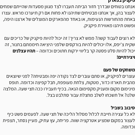
פיקניק בפארק
אנחנו בטוחים שבדרך חזור הביתה תעברו לצד מגוון מסעדות שהייתם שמחים
לעצור בהן, אך אנחנו מבטיחים שתיהנו לא פחות אם רק תיערכו מראש. עצרו
באחת מהחורשות הנעימות, או באחד מהפארקים המוצלים של ארצנו היפה,
ופשוט תיהנו מאווירת פיקניק.
לא רוצים לעבוד קשה? ממש לא צריך! זה יכול להיות פיקניק של כריכים עם
שקית צ'יפס, אלו יכולים להיות בורקסים שלפני היציאה חיממתם בתנור, זה
יכול להיות סלט פסטה קר בליווי ירקות חתוכים וכדומה –
תהיו עצלנים
ויצירתיים!
משחקים של פעם
עוצרים לפיקניק, או סתם עוברים לצד נקודה יפה ומבטיחה? לפני שיוצאים
מהבית תארזו כדור, מטקות, צלחת מעופפת, חבל קפיצה וכדומה. תופס
מינימום מקום ומעניק מקסימום הנאה. בכיף תעבירו ככה חצי שעה. המלצה
שלנו? אל תשכחו לשלב מחצלת עבור סתלבט בצל.
סיבוב בשביל
לא כל עצירה חייבת לכלול מסלול הליכה של חצי שעה. לפעמים פשט כיף
לעצור במקום שמציע אטרקציה שווה. פריחה, עץ עתיק, מעיין נסתר, תצפית
וכדומה.