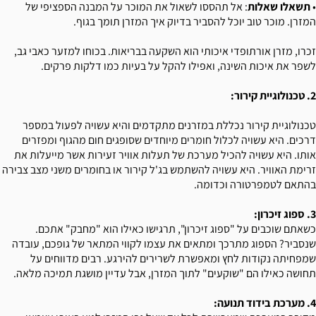
•
תשאלו שאלות
: אל תהססו לשאול את המוכר על המבנה הספציפי של
המזרן. מוכר טוב יוכל להסביר בדיוק איך המזרן תומך בגוף.
זכרו, מזרן אורתופדי איכותי הוא השקעה בבריאות. בכוחו למזער כאבי גב,
לשפר את איכות השינה, ואפילו להקל על בעיות כמו דלקות פרקים.
2. טכנולוגיית קירור:
טכנולוגיית קירור נכללת במזרנים מתקדמים והיא עשויה לפעול במספר
דרכים. היא עשויה לכלול חומרים מיוחדים שסופגים חום מהגוף ומפזרים
אותו. היא עשויה להכיל מערכת של תעלות אוויר זעירות אשר מייעלות את
זרימת האוויר. היא עשויה להשתמש בג'ל קירור או בחומרים משני מצב צבירה
בהתאם לטמפרטורה וכדומה.
3. ספוג זיכרון:
כשאתם שוכבים על "ספוג זיכרון", תרגישו כאילו הוא "מחבק" אתכם.
שנסביר? הספוג מתרכך ומתאים את עצמו לקווי המתאר של גופכם, עובדה
שמפחיתה נקודות לחץ ומאפשרת לשרירים להירגע. רבים מדווחים על
תחושה כאילו הם "שוקעים" לתוך המזרן, אבל עדיין מושגת תמיכה מלאה.
4. מערכת בידוד תנועה: