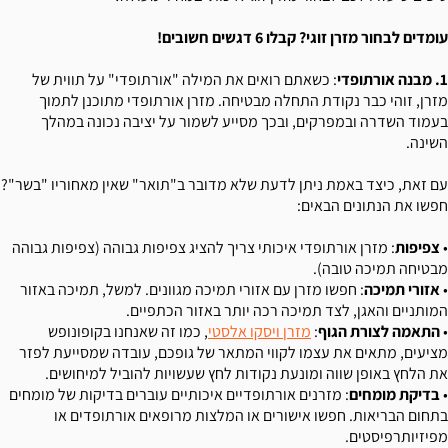
עומדים לבחור מזרן זוגי? קבלו 6 דגשים חשובים!
1. מבנה אורתופדי
: כשאתם רואים את המילה "אורתופדי" על תווית של
מזרן, זוהי כבר נקודת התחלה מבטיחה. מזרן אורתופדי מתוכנן לתמוך
בעמוד השדרה ובמפרקים, ובכך מסייע לשמור על יציבה נכונה במהלך
השינה.
עם זאת, כיצד באמת ניתן לדעת שלא מדובר ב"תואר" שאין מאחוריו "בשר"?
חפשו את הנתונים הבאים:
•
צפיפות
: מזרן אורתופדי איכותי צריך להציג צפיפות גבוהה (צפיפות גבוהה
מבטיחה תמיכה טובה).
•
אזורי תמיכה
: חפשו מזרן עם אזורי תמיכה מגוונים. למשל, תמיכה באזור
המותניים והאגן, לצד תמיכה רכה יותר באזור הכתפיים.
•
התאמה לצורת הגוף
:
מזרן ויסקו אלסטי
, כמו זה שאנחנו בקופונופש
מציעים, מתאים את עצמו לקווי המתאר של גופכם, עובדה שמסייעת לפזר
את הלחץ באופן שווה ומונעת נקודות לחץ שעשויות להוביל למיחושים.
•
בדיקת מומחים
: מזרנים אורתופדיים איכותיים עוברים בדיקות של מומחים
בתחום הבריאות. חפשו אישורים או המלצות מרופאים אורתופדים או
מפיזיותרפיסטים.