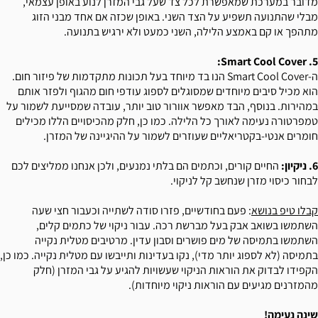
מדובר במערכת שמאפשרת לכל צד שעל גבי המזרן לנוע באופן עצמאי,
מבלי שהתנועה תשפיע על הצד השני. באופן שכזה אם אחד מבני הזוג
מתהפך או קם באמצע הלילה, השני כמעט ולא ירגיש בתנועה.
5. Smart Cool Cover:
ה-Smart Cool Cover הנו בד מיוחד בעל תכונות מתקדמות של פיזור חום.
הוא מכיל סיבים מיוחדים שמסוגלים לספוג עודפי חום מהגוף ולפזר אותם
במהירות. בנוסף, הבד מאפשר אוורור טוב יותר, עובדה שמסייעת לשמור על
טמפרטורה נעימה לאורך כל הלילה. כמו כן, חלק מהכיסויים הללו מכילים
חומרים אנטי-בקטריאליים שעוזרים לשמור על ההיגיינה של המזרן.
6. ניקיון:
החיים קורים, וכתמים הם בלתי נמנעים, ולכן אנחנו ממליצים לכם
לבחור כיסוי מזרן שנחשב קל לניקוי.
קבלו טיפ בנושא
: פעם בחודשיים, פזרו סודה לשתייה וכעבור חצי שעה
השתמשו בשואב אבק בעל מברשת רכה. עבור ניקוי של כתמים קלים,
השתמשו בתמיסה של מים פושרים וסבון עדין. מרטיבים מטלית נקייה
בתמיסה (לא לספוג יותר מדי), נקו בעדינות ותייבשו עם מטלית נקייה. כמו כן,
הקפידו לבדוק את הוראות הניקוי שעשויות להגיע על גבי המזרן (חלק
מהמזרנים מגיעים עם הוראות ניקוי מיוחדות).
שינה נעימה!