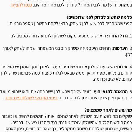
במשחק חדש! מה לגבי המחיר? סידרנו לכם מחיר מדהים.
כנסו להציץ!
כל מה שחשוב לבדוק לפני שרוכשים!
לפני שממהרים לרכוש שולחן משחק, כדאי לקחת בחשבון מספר גורמים:
1.
גודל החדר
: ודאו שיש מספיק מקום לשולחן ולתנועה נוחה מסביב לו.
3.
העדפות
: תחשבו היטב איזה משחק רוב בני המשפחה ישמחו לשחק לאורך
זמן.
4.
איכות
: השקיעו בשולחן איכותי שיחזיק מעמד לאורך זמן. אומנן יש מוצרים
ירודים בעלויות מפתות, אך ממש מבאס לגלות כעבור כמה שבועות שהשולחן
עקום, לא יציב וכדומה.
5.
התאמה לתנאי חוץ
: בונים על כך שהשולחן יישב בחוץ? תוודאו שהוא מיועד
לכך. כאן נציין שבין היתר ניתן לרכוש דרכנו
כיסוי מקצועי לשולחן פינג פונג
.
מה עושים לאחר שממצים?
שוקלים מה לעשות עם השולחן לאחר שתמצו אותו? חוששים להשקיע וכעבור
כמה חודשים לגלות שהשולחן עומד מוזנח? בנקודה זו נציע שני דברים:
ראשית, יש מגוון שולחנות משחק מתקפלים, כך שאם רק רוצים, ניתן לאחסן