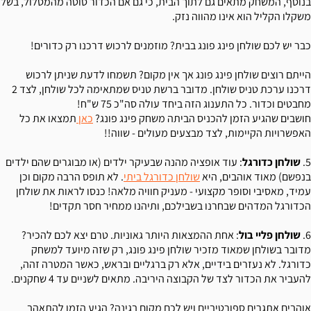
בנוסף, המשחק מתאים גם לתוך הבית, כי גם אם הכדור סוטה מהמסלול, בשל
משקלו הקליל הוא אינו מהווה נזק.
כבר יש לכם שולחן פינג פונג בבית? מוזמנים לרכוש דרכנו רק כדורים!
הייתם רוצים שולחן פינג פונג אך אין מקום? תשמחו לדעת שניתן לרכוש
דרכנו ערכת טניס שולחן. מדובר ברשת טניס שמתאימה לכל שולחן, לצד 2
מחבטים וכדור. כל התענוג הזה ביחד עולה סה"כ 75 ש"ח!
חושבים שהגיע הזמן להכניס הביתה משחק פינג פונג?
כאן
תמצאו את כל
האפשרויות הקיימות, לצד מבצעים מעולים - שווה!!
5.
שולחן כדורגל
: עוד אופציה מהנה שבעיקר ילדים (או מבוגרים שהם ילדים
בנפשם) מאוד אוהבים, היא
שולחן כדורגל ביתי
. לא תופס הרבה מקום וכן
עמיד, מאסיבי וסופר מקצועי - מעניק חוויה מלאה! כנסו לראות את שולחן
הכדורגל המדהים שבחרנו בשבילכם, ותיהנו ממחיר חסר תקדים!
6.
שולחן פליי בול
: אחת ההמצאות היותר גאוניות. טרם יצא לכם להכיר?
מדובר בשולחן שמאוד מזכיר שולחן פינג פונג, רק שזה מיועד למשחק
כדורגל. לא נעזרים בידיים, אלא רק ברגליים ובראש, כאשר המטרה זהה,
להעביר את הכדור לצד של הקבוצה היריבה. מתאים לשניים עד 4 שחקנים.
אוהבים אתגרים ספורטיביים ויש לכם מקום בגינה? הגיע הזמן להתאהב