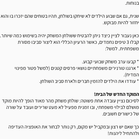
בנוחות.
שנית, גם אם שבוע הילדים לא שיחקו בשולחן, תהיו בטוחים שהם יזכרו בו והוא
יחזור להיות מבוקש.
כאן נעבור לציין כיצד ניתן להבטיח ששולחן המשחק יהיה בשימוש כמה שיותר.
קבלו 3 טיפים נחמדים, כאשר הרעיון הכללי הוא ליצור סביבו מסורת
משפחתית. למשל:
* קבעו ערב משחק שבועי קבוע.
* ארגנו טורנירים משפחתיים נושאי פרסים קטנים (למשל פטור מפינוי
המדיח).
* עודדו את הילדים להזמין חברים ולארח סביב השולחן.
המוקד החדש של הבית!
לסיכום נציין עובדה אחת פשוטה: שולחן משחק מהר מאוד הופך להיות מוקד
מושלם לבילוי משפחתי, ובו זמנית מפעיל לא מעט שרירים ועובד על שורה
של כישורים חשובים.
כך שאם יש רצון ובמקביל יש מקום, רק נותר לבחור את האופציה העדיפה
ולהתחיל ליהנות!