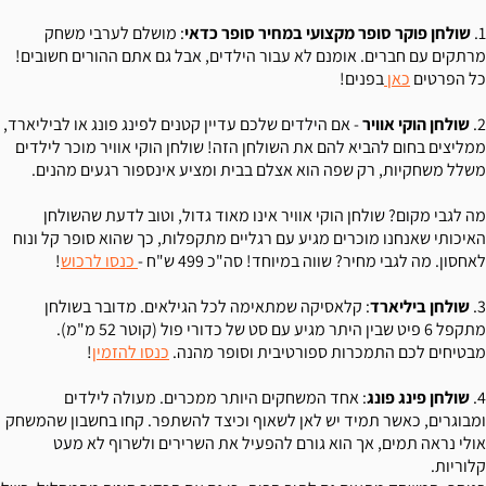
1.
שולחן פוקר סופר מקצועי במחיר סופר כדאי
: מושלם לערבי משחק
מרתקים עם חברים. אומנם לא עבור הילדים, אבל גם אתם ההורים חשובים!
כל הפרטים
כאן
בפנים!
2.
שולחן הוקי אוויר
- אם הילדים שלכם עדיין קטנים לפינג פונג או לביליארד,
ממליצים בחום להביא להם את השולחן הזה! שולחן הוקי אוויר מוכר לילדים
משלל משחקיות, רק שפה הוא אצלם בבית ומציע אינספור רגעים מהנים.
מה לגבי מקום? שולחן הוקי אוויר אינו מאוד גדול, וטוב לדעת שהשולחן
האיכותי שאנחנו מוכרים מגיע עם רגליים מתקפלות, כך שהוא סופר קל ונוח
לאחסון. מה לגבי מחיר? שווה במיוחד! סה"כ 499 ש"ח -
כנסו לרכוש
!
3.
שולחן ביליארד
: קלאסיקה שמתאימה לכל הגילאים. מדובר בשולחן
מתקפל 6 פיט שבין היתר מגיע עם סט של כדורי פול (קוטר 52 מ"מ).
מבטיחים לכם התמכרות ספורטיבית וסופר מהנה.
כנסו להזמין
!
4.
שולחן פינג פונג
: אחד המשחקים היותר ממכרים. מעולה לילדים
ומבוגרים, כאשר תמיד יש לאן לשאוף וכיצד להשתפר. קחו בחשבון שהמשחק
אולי נראה תמים, אך הוא גורם להפעיל את השרירים ולשרוף לא מעט
קלוריות.