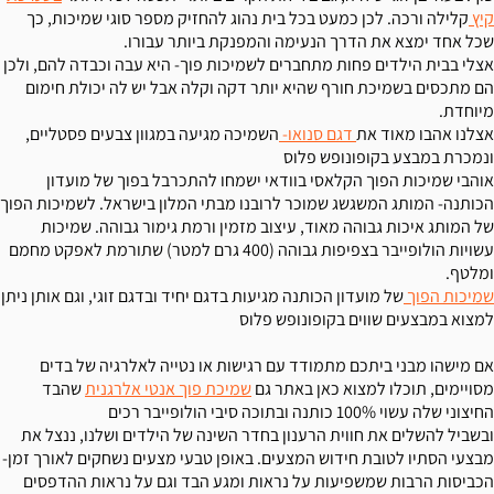
קיץ
קלילה ורכה. לכן כמעט בכל בית נהוג להחזיק מספר סוגי שמיכות, כך
שכל אחד ימצא את הדרך הנעימה והמפנקת ביותר עבורו.
אצלי בבית הילדים פחות מתחברים לשמיכות פוך- היא עבה וכבדה להם, ולכן
הם מתכסים בשמיכת חורף שהיא יותר דקה וקלה אבל יש לה יכולת חימום
מיוחדת.
אצלנו אהבו מאוד את
דגם סנואו-
השמיכה מגיעה במגוון צבעים פסטליים,
ונמכרת במבצע בקופונופש פלוס
אוהבי שמיכות הפוך הקלאסי בוודאי ישמחו להתכרבל בפוך של מועדון
הכותנה- המותג המשגשג שמוכר לרובנו מבתי המלון בישראל. לשמיכות הפוך
של המותג איכות גבוהה מאוד, עיצוב מזמין ורמת גימור גבוהה. שמיכות
עשויות הולופייבר בצפיפות גבוהה (400 גרם למטר) שתורמת לאפקט מחמם
ומלטף.
שמיכות הפוך
של מועדון הכותנה מגיעות בדגם יחיד ובדגם זוגי, וגם אותן ניתן
למצוא במבצעים שווים בקופונופש פלוס
אם מישהו מבני ביתכם מתמודד עם רגישות או נטייה לאלרגיה של בדים
מסויימים, תוכלו למצוא כאן באתר גם
שמיכת פוך אנטי אלרגנית
שהבד
החיצוני שלה עשוי 100% כותנה ובתוכה סיבי הולופייבר רכים
ובשביל להשלים את חווית הרענון בחדר השינה של הילדים ושלנו, ננצל את
מבצעי הסתיו לטובת חידוש המצעים. באופן טבעי מצעים נשחקים לאורך זמן-
הכביסות הרבות שמשפיעות על נראות ומגע הבד וגם על נראות ההדפסים