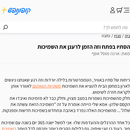
בית
מגזין
כתבה
הסתיו בפתח וזה הזמן לרענן את השמיכות
מאת: ארנה מוסל אסף
ריחות של סתיו באוויר, הטמפרטורות בלילה יורדות וזה רגע שאנחנו ניגשים
לארון במחסן הבית להוציא את השמיכות
משקיות הוואקום
לאוורר אותן
לקראת חזרה לשימוש.
חלק מהשמיכות נשמרות במצב מצוין, וחלק כבר לא מזמינות ואיבדו את
הקסם שלהן- אמא שלי הייתה אומרת על זה "השמיכה הזאת עשתה את
שלה"... מהשמיכות האלה נפרד באהבה ונתחדש בשמיכות חדשות ומפנקות.
כל אחד ההרגלים וההעדפות שלו- אני למשל ישנה 365 יום בשנה עם שמיכות
פוך. בעוד בן זוגי שיחיה, גם בלילות הקרים ביותר יתכסה לכל היותר
בשמיכת