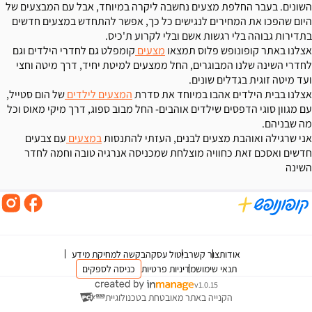
השונים. בעבר החלפת מצעים נחשבה ליקרה במיוחד, אבל עם המבצעים של
היום שהפכו את המחירים לנגישים כל כך, אפשר להתחדש במצעים חדשים
בתדירות גבוהה בלי רגשות אשם ובלי לקרוע ת'כיס.
אצלנו באתר קופונופש פלוס תמצאו
מצעים
קומפלט גם לחדרי הילדים וגם
לחדרי השינה שלנו המבוגרים, החל ממצעים למיטת יחיד, דרך מיטה וחצי
ועד מיטה זוגית בגדלים שונים.
אצלנו בבית הילדים אהבו במיוחד את סדרת
המצעים לילדים
של הום סטייל,
עם מגוון סוגי הדפסים שילדים אוהבים- החל מבוב ספוג, דרך מיקי מאוס וכל
מה שבניהם.
אני שרגילה ואוהבת מצעים לבנים, העזתי להתנסות
במצעים
עם צבעים
חדשים ואסכם זאת כחוויה מוצלחת שמכניסה אנרגיה טובה וחמה לחדר
השינה
אודות
צור קשר
ביטול עסקה
בקשה למחיקת מידע
תנאי שימוש
מדיניות פרטיות
כניסה לספקים
v1.0.15
הקנייה באתר מאובטחת בטכנולוגיית