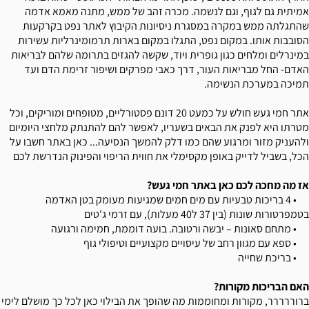
אמיתית גם לגוף, וגם לנשמה. מכרה זהב של ממש, מתנה מאמא אדמה
שהתגלתה ממש במקרה במסגרת ניסיונות הקיבוץ לאתר נפט בקרקעות
הסובבות אותו. במקום נפט, התגלו במקום בארות תרמומינרליות עשירות
במינרלים ומלחים כגון גופרית ויוד, שקשה להגזים בתרומה שלהם לבריאות
האדם- החל מבריאות העור, דרך כאבי מפרקים ושיפור זרימת הדם ועד
תמיכה במערכת הנשימה.
אתר חמי געש חולש על כמעט 20 דונם פסטורליים, מטופחים ומוריקים, וכל
מטרתו היא לפנק את הבאים בשעריו, לאפשר להם להתנתק מלחצי היומיום
ולהעניק מזור ומרגוע שהם כמו דלק להמשך הנסיעה... כאן באתר חשבו על
הכל, בשביל לדייק באופן מקסימלי את חווית הריפוי והפינוק הנדרשת לכם
אז מה מחכה לכם כאן באתר חמי געש?
• 4 בריכות טבעיות עם מים חמים שמגיעות מעומק בטן האדמה
בטמפרטורות שונות (בין 37 ל40 מעלות), עם זרמי ג'טים
• מתחם סאונות – יבשה ורטובה. בועה דוממת, חמימה ורגועה
• ספא עם מגוון רחב של עיסויים מקצועיים וטיפולי גוף
• בריכת שחייה
האם הבריכות מקורות?
ברוררררר, מקורות ומחוממות מה שהופך את הבילוי כאן לכל כך מושלם לימי