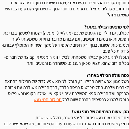
החורף הקרים והגשומים. דמיינו את עצמכם יושבים בתוך בריכה טבעית
רותחת, מקבלים מסאז'ים נעימים ברחבי הגוף – כשבחוץ גשם סערה... היש
מושלם מזה?
למי מתאים הבילוי באתר?
לכולם, גם הילדים הקטנים שלכם (מגילאי 3 ומעלה) ישמחו לשכשך בבריכת
הפעוטות או במים החמימים, וגם עבורם מדובר בחיזוק משמעותי לעור
ולמערכות השונות בגוף. רק חשוב להקפיד על משך השהייה המומלץ עבורם-
5 דקות כל פעם.
תוכלו להגיע לכאן לבילוי משפחתי, לבילוי זוגי רומנטי או קבוצה של חברים-
בכל פורום שהוא תצאו מכאן רעננים, משוחררים ורגועים יותר
כמה עולה הבילוי באתר?
בשל מגוון אפשרויות הבילוי בו, תוכלו למצוא שפע גדול של חבילות בהתאם
לצרכים שלכם. החל מכרטיס כניסה בלבד, דרך חבילה משולבת עם ארוחה
מפנקת ועד חבילת ספא המשלבת עיסוי מקצועי. אצלנו בקופונופש פלוס
תוכלו למצוא כרטיסים בהנחה שווה לכל
חבילות חמי געש
מהן שעות הפתיחה של חמי געש?
אתר מרחצאות געש פתוח כל ימי השנה, כולל שישי שבת .
בחלק מהימים פתוח האתר גם בשעות הערב המאוחרות, מה שמאפשר לכם