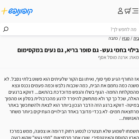
בית
מגזין
כתבה
בילוי בחמי געש- גם סופר בריא, גם נעים במקסימום
מאת: ארנה מוסל אסף
אז החורף הגיע סוף סוף, ואיתו גם הקור שלעיתים הוא פשוט בלתי נסבל. לא
משנה כמה נחמם את הבית, כמה שכבות נלבש וכמה פעמים נכנס ונצא
מהמקלחת החמה- הגוף בשלו והנפש מדוכדכת בהתאם... דווקא ברגעים
האלה, שכל כך קר ולא מתחשק להיפרד לרגע מהכרבולית בסלון או מהפוך
במיטה- דווקא ברגע הזה הדבר הנכון ביותר הוא לצאת ולהשתכשך באתר
מרחצאות חמים- לא בכדי מדובר באחד הבילויים העתיקים ביותר משחר
האנושות...
תשמחו לשמוע שלא תצטרכו לנסוע רחוק דרומה או צפונה, ממש במרכז
הארץ התוסס והאינטנסיבי, שוכן אתר מרחצאות "חמי געש" שהוא בועה