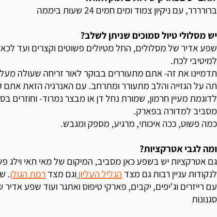
ברורררר, עם ניקיון צמוד ומים חמים 24 שעות ביממה
יש מסלולי טיול סמוכים שניתן לשלב?
שפע אדיר של מסלולים, החל מטיולים פשוטים וקצרים ועד לכאל
למיטיבי לכת.
תדמיינו את זה- אתם מתעוררים בבוקר לאור זריחה שעולה מעל 
תה על הגזייה והלב מתעורר ומתרחב. עם האנרגיה הזאת אתם ק
לדוגמת מעיין חרמון, שמורת נחל דן או מבצר נמרוד- וחוזרים ב
מסביב למדורה בפארק.
כמה פשוט, ככה איכותי, מרגיע, מספק ומגבש.
ומה לגבי אטרקציות?
גם אטרקציות יש בשפע כאן מסביב, המיקום של מאי תאי וילג פ
לנקודות עניין רבות גם מצד
הגליל העליון
וגם מצד
רמת הגולן
. ש
עם רייזרים וג'יפים, יקבים, פארקי טיפוס ואתגר ועוד שפע אדיר של
סגנונות