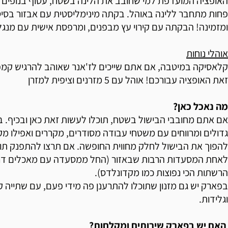
האופציה המועדפת למי שחובב את הלינה בשטח, עטוף בנופים ו
פחות מתחבר ללינה באוהל. בקתה מינימליסטית עם אבזור בסיס
ומזמינה! הבקתה עם קירוי עץ מבפנים, ומרפסת אישית עם מנגל
אוהלי נוחות
קלאסיקה במיטבה, אם אתם שייכים לז'אנר שאוהב להרגיש קמפי
זאת האופציה עבורכם! אוהל עם 5 מזרנים וציפית למזרן
מה נאכל כאן?
אם אתם מחובבי הבישול בשטח, תוכלו לעשות זאת כאן ובכיף.
גדולים ומרווחים עם משטחי עבודה מסודרים, מקררים ואפילו מק
להפוך את הבישול לחלק מחווית החופשה. אם תרצו להתפנק תו
לאחת המסעדות הרבות שבאזור (החל ממסעדה עם מאכלים דרוז
הרשתות הכי נפוצות כמו מקדונלדס).
בפארק יש גם מזנון שתוכלו להתרענן פה מידי פעם, עם שתייה ק
וגלידות.
האם יש בפארק שירותים ומקלחות?