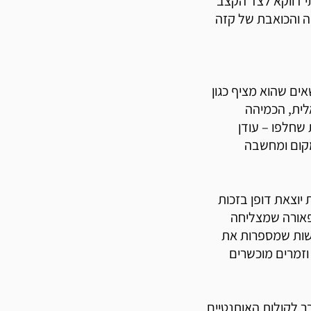
תי דווקא לצד הקצב
ה והכואבת של קזה
ים שהוא מציף כגון
לית, הכמיהה
 שחלפו – עודן
 מקום ומחשבה
 יוצאת דופן בזכות
פאורה שמצליחה
האווירה והצבעוניות של שנות ה50, תלבושות שמספרות את
וזמרים מוכשרים
 לקולות האותנטיים