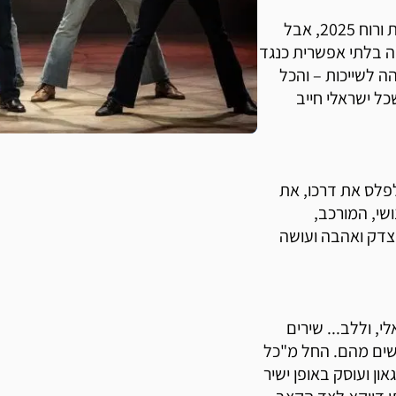
ההצגה קזבלן של הבימה מצליחה לשלב בין אווירת העת הנוכחית ורוח 2025, אבל
 בלתי אפשרית כנגד
ה לשייכות – והכל
כל ישראלי חייב
פלס את דרכו, את
שי, המורכב,
צדק ואהבה ועושה
י, וללב... שירים
שים מהם. החל מ"כל
ון ועוסק באופן ישיר