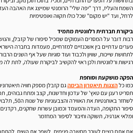
בתחושות על הפערים החברתיים, ומכיל בתוכו תוכן נוקב וביקור
השמח והעליז, דרך "יפה שלי" הרומנטי שמייצג את האהבה העז
לרחל, ועד "יש מקום" שכל כולו תקווה ואופטימיות
ביקורת חברתית רלוונטית מתמיד
רבות דובר על המסרים העמוקים שמכיל סיפורו של קזבלן, והנושא
פערים עדתיים בין אשכנזיים למזרחיים, מעמדות בחברה הישרא
לתחושת שייכות, שוויון ולכבוד ועוד סוגיות שעל אף השנים הרבות
רגישות ורלוונטיות ולכן ראוי להקשיב לביקורת שעולה, לתת לה
הפקה מושקעת וסוחפת
כמו כל
הצגות תיאטרון הבימה
גם קזבלן מספק חוויה תיאטרונית
תסריט רענן עם טאץ' של עדכון וחדשנות, קצב ומתח גבוהים, ת
לשחזר באותנטיות את 
סיפור התקופה, העדה והמעמד וכמובן עשרות שחקנים, רקדנים 
ומלאי אנרגיה, תשוקה וחיבור לסיפור המחזמר
אם אתם רוצים לעורר מחשבה פנימית, לשפר את השיח, להתחבר