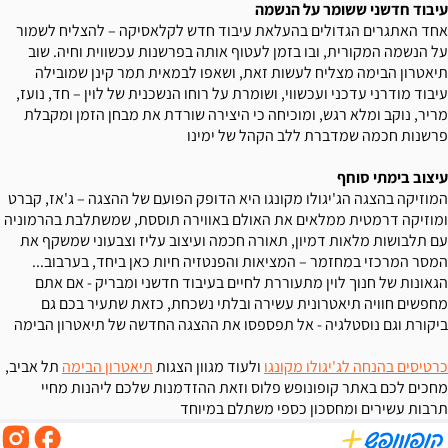
עיבוד חדשני ששומר על הנשמה
אחד האתגרים הגדולים בהעלאת עיבוד חדש לקלאסיקה – להצליח לשמור
על הנשמה המקורית, ובו בזמן לעטוף אותה בפרשנות עכשווית וחיה. שוב
תיאטרון הבימה מצליח לעשות זאת, ושאפו לבמאית תמר קינן שמובילה
עיבוד מודרני עדכני ועכשווי, ושומרת על רוחו הנשכנית של לוין – חד, נועז,
מריר, נוקב ומלא רגש, ומוכיחה כי היצירה שורדת את מבחן הזמן ומקבלת
פרשנות חכמה שמדברת ללב הקהל של ימינו
עיצוב בימתי סוחף
המוזיקה בהצגה הג'יגולו מקונגו היא הדופק הפועם של ההצגה – ג'אז, קברט
ומוזיקה דרמטית ממלאים את האולם באווירה תוססת, שמשתלבת בהרמוניה
עם תלבושות מלאות דמיון, תאורה חכמה ועיצוב עליז וצבעוני שמשקף את
המסר המרכזי במחזמר – המציאות והפנטזיה חיות כאן ביחד, בערבוב...
הגאונות של חנוך לוין מתעוררת לחיים בעיבוד חדשני ומבריק - אם אתם
מחפשים חוויה תיאטרונית עשירה ובלתי נשכחת, כזאת שתעיר בכם גם
ביקורת וגם נוסטלגיה - אל תפספסו את ההצגה החדשה של תיאטרון הבימה
כרטיסים בהנחה לג'יגולו מקונגו
ולעוד מגוון הצגות
תיאטרון הבימה
תל אביב,
מחכים לכם באתר קופונופש פלוס וזאת ההזדמנות שלכם ליהנות מחיי
תרבות עשירים ומחסכון כספי משתלם במיוחד