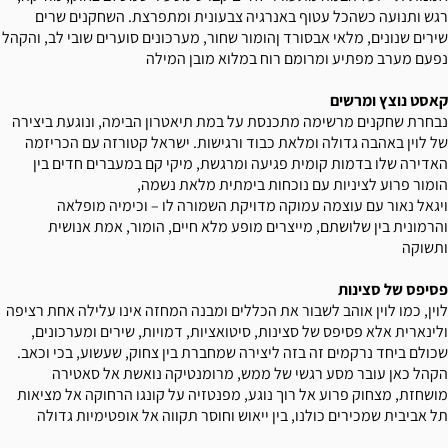
רגש ותנועה כשהכל עטוף באנרגיה צבעונית ומתפרצת. השחקנים שרים
שירים שנונים, מלאי אבסורד ןהומור שחור, מערכונים סוערים שובי לב, והקהל
נפעם מערב מפתיע ומרומם רוח במלוא מובן המילה
קאסט נוצץ ומרשים
נבחרת שחקנים מרשימה מתכנסת על במת תיאטרון הבימה, ונוגעת ביצירה
של לוין באהבה גדולה ומלאת כבוד ורגישות. ישראל קטורזה עם הכריזמה
האדירה שלו בדמות קומית פגיעה ומרגשת, מיקי קם במעברים חדים בין
הומור פרוע לציניות עם נוכחות בימתית מלאת נשמה,
ויגאל נאור עם עוצמה עמוקה מדויקת השמורה לו – וכימיה מופלאה
והרמונית בין שלושתם, מייצרים מופע מלא חיים, הומור, אמת אנושית
ותשוקה
פסיפס של סצינות
לוין, כמו לוין אוהב לשבור את הכללים ומבנה המחזה אינו עלילה אחת רציפה
ולינארית אלא פסיפס של סצינות, סיטואציות, דמויות, שירים ומערכונים,
שכולם ביחד נרקמים זה בזה ליצירה שמחברת בין צחוק, שעשוע, בכי וכאב.
הקהל כאן עובר מסע רגשי של ממש, מרומנטיקה נואשת אל סאטירה
מושחזת, מצחוק פרוע אל רוך נוגע, מפנטזיה על קונגו הרחוקה אל מציאות
תל אביבית שמכירים כולנו, בין ייאוש וחוסר תקווה אל אופטימיות גדולה