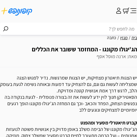
בית
מגזין
כתבה
הג'יגולו מקונגו - המחזמר ששובר את הכללים
מאת: ארנה מוסל אסף
יש הצגות תיאטרון מצחיקות, יש הצגות שמרגשות. נדיר לפגוש הצגה
שמצליחה לעשות גם וגם, גם להצחיק עד דמעות ובאותה נשימה לגעת בעומק
הלב, לרגש דרך אמת אנושית קטנה ומדויקת.
הסאטיריקן חנוך לוין ידע לעשות את זה בצורה פנומלית - לגעת בנקודה בה
נפגשים הצחוק, הפחד והכאב -וכך גם המחזה הג'יגולו מקונגו הופך רגעים
יומיומיים למצחיקים ונוגעים ללב
קברט תיאטרלי מסעיר ומהפנט
הג'יגולו מקונגו של הבימה משלב באופן מדויק בין אנושיות פשוטה לנועזות
אמנותית – ועל הבמה מתעורר לחיים קברט מסעיר שמשלב צחוק, מוזיקה,