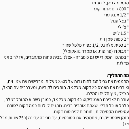
מתאימה כאן, לדעתי)
* 800 גרם אנטריקוט
* 1/2 אננס טרי
* בצל סגול
* צ'ילי
* 1.5 ליים
* 2 כפות שמן זית
* 1 כפית מלח גס, 1/2 כפית פלפל שחור
* אבוקדו (פרוסות, או ממרח גוואקומלי)
* במתכון המקורי יש גם כוסברה - אצלנו בבית פחות מתחברים, אז לרוב אני
מדלגת
מה התהליך?
מחממים את גריל הגז לחום גבוה של כ250 מעלות. מברישים עם שמן זית,
וצורבים את האננס כ2 דקות מכל צד. חותכים לקוביות, ומערבבים עם הבצל,
הצ'ילי, מיץ הליים והמלח.
עוברים לצריבת האנטריקוט כ4 דקות מכל צד, כמובן כשהוא מתובל במלח,
פלפל או כל תבלין שאתם אוהבים בבית. נותנים לו לנוח כמה דקות לטובת
עסיסיות מקסימלית, וחותכים לפרוסות דקות.
בזמן שהסטייק נח, מחממים את הטורטיות, עד חריכה עדינה (כ25 שניות מכל
צד).