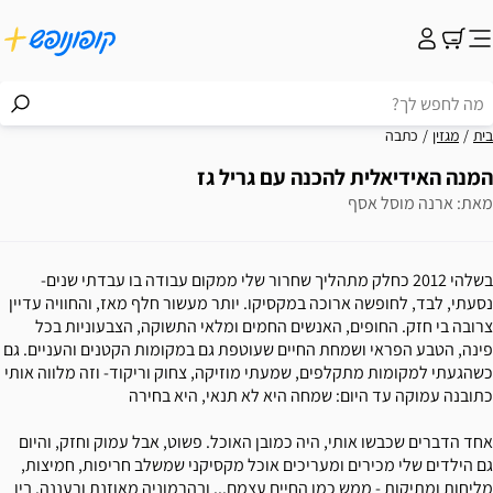
בית
מגזין
כתבה
המנה האידיאלית להכנה עם גריל גז
מאת: ארנה מוסל אסף
בשלהי 2012 כחלק מתהליך שחרור שלי ממקום עבודה בו עבדתי שנים-
נסעתי, לבד, לחופשה ארוכה במקסיקו. יותר מעשור חלף מאז, והחוויה עדיין
צרובה בי חזק. החופים, האנשים החמים ומלאי התשוקה, הצבעוניות בכל
פינה, הטבע הפראי ושמחת החיים שעוטפת גם במקומות הקטנים והעניים. גם
כשהגעתי למקומות מתקלפים, שמעתי מוזיקה, צחוק וריקוד- וזה מלווה אותי
כתובנה עמוקה עד היום: שמחה היא לא תנאי, היא בחירה
אחד הדברים שכבשו אותי, היה כמובן האוכל. פשוט, אבל עמוק וחזק, והיום
גם הילדים שלי מכירים ומעריכים אוכל מקסיקני שמשלב חריפות, חמיצות,
מליחות ומתיקות - ממש כמו החיים עצמם... ובהרמוניה מאוזנת ורעננה. בין