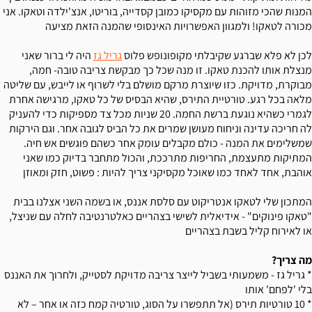
המנות שהכי מזוהות עם מקסיקו כמובן קסדייה, בוריטו, אנצ'ילדה וטאקו. אני
מכורה לטאקו! ולמגוון האפשרויות האינסופי שהמנה הזאת מציעה
לכן לא פלא שברגע שקיבלתי מקופונופש פלוס
גריל גז
היה לי ברור שאני
מנצלת אותו להכנת טאקו. זו מנה שכל כך מבקשת צריבה טובה- חמה,
מבוקרת, מדויקת. כזו שיוצרת מרקם מושלם בלי לשרוף או לייבש, עם שליטה
מלאה בכל רגע. טורטיית התירס, שהיא הבסיס של כל טאקו, מרגישה אחרת
לגמרי כשהיא נוגעת ברשת החמה. 20 שניות מכל צד מספיקות כדי להעניק
לה חריכה עדינה וניחוח מעושן שמרים את כל הביס לגובה אחר. וגם הירקות
שמשלימים את המנה - כולם מקבלים עומק אחר כשהם פוגשים אש חיה.
המתיקות מתעצמת, החריפות מתרככת, והכול מתחבר בדיוק כמו שאני
אוהבת, אחד לאחד כמו שאוכל מקסיקני צריך להיות : פשוט, חזק ומאוזן
המתכון שלי לטאקו אנטריקוט עם סלסת אננס, או בשמה השני אצלנו בבית
"טאקו פינוקים" - אידיאלית לשישי בצהריים כאלטרנטיבה לחלה עם שניצל,
או לאירוח קליל בשבת בצהריים
מה צריך?
* גריל גז - משמעותי בשביל לייצר צריבה מדויקת לסטייק, ולחרוך את האננס
בלי 'לפחם' אותו
* 10 טורטיות תירס (אל תתפשרו על הסוג, טורטיה קמח כזה או אחר – לא