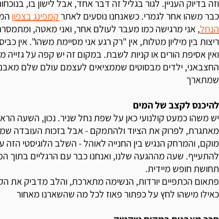
וזה בדיוק העניין. לגור בגליל זה דבר אחד, אבל לישון בו, בנוכחו
כבר משהו אחר לגמרי. כשאנחנו נוסעים לאתר
קמפינג בצפון
המו
הנחל
, אני מרגישה כמו מעבר לעולם אחר, ואני מאטה, ומתמסרת 
ריצות בין מיליון מטלות, אין "רק רגע אני מסיימת משהו". אין כב
ואין אסיפת הורים או קניות לשבת. במקום זה יש קפה על גזייה מ
החצבאני, ילדים מבסוטים שממציאים לעצמם עולם שלם מאבנים
שמתארך
להיכנס לקצב של המים
יש משהו כמעט קולנועי כאן על שפת נחל שניר. נכון, השעה הרא
מאתגרת, לפרוק את הציוד ולהתמקם - אבל בזכות העובדה שמחכ
מוקם, והמרחק הנגיש בין החנייה לאוהל - השלב הלוגיסטי הזה ע
להתעייף. שעה מההגעה שלנו, ואנחנו כבר עם הרגליים בתוך המ
תחושת חופש מיידית.
פתאום הכתפיים יורדות, הנשימה מתארכת, והלב מדביק את הק
כאילו מישהו לחץ על כפתור פאוז לכל מה שהשארנו מאחור