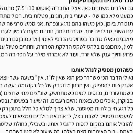
סכר מאבנים במקום טיקטוק
גם הילדים משתנים כאן. א
כמעט מלא כמו שלי - שיעורי בית, חוגים, מטלות בית. הכול מתו
תזכורת ביומן. כאן משהו בהם נרגע ונפתח. אני ממש מרגישה ש
עם השני, סבלניים יותר, סקרנים יותר, נותנים מקום לדמיון לעבו
למי), מתכוננים בלהט לטקס הדלקת המדורה, וחוזרים מטיול עם 
פרוע וחיוך ענק שלא יורד. ועוד לא אמרתי מילה על הפרידה המ
כשהזמן מפסיק לנהל אותנו
ואולי הדבר הכי משחרר כאן הוא שאין לו״ז. אין “בשעה עשר יוצאי
אטרקציות להספיק, ואין תכנון מדוקדק של כל דקה ומה נעשה ב
בבוקר), אוכלים כשבאמת נהיים רעבים. זה שיעור בפשטות ובספו
כל רגע חייב להיות ממוסגר, שלא צריך למלא כל חלל בתוכן רק כ
לפעמים מספיק לשבת בצל, לראות את הילדים ממציאים לעצמ
להוביל אותנו במקום לנסות להוביל אותו. ובשבילי, כחולת שליטה
באמת - רוב האימהות קצת כאלה), זה שיעור לא קטן בשחרור