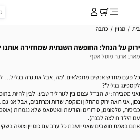
בית
מגזין
כתבה
ירוק על הנחל: החופשה השנתית שמחזירה אותנו ל
מאת: ארנה מוסל אסף
כל פעם מחדש אנשים מתפלאים .'מה, אבל את גרה בגליל… למ
לקמפינג בגליל'?
ואני מסבירה: יש הבדל עצום בין לגור ליד טבע- לבין להיות בתוכו
נכון, אני רואה ירוק מהחלון ומוקפת שדות ומרחבים, אבל אני גם ב
כביסות, טלפונים, סידורים והודעות וואטסאפ שלא נגמרות (אופ
עם הילד חולצה לבנה).
אתם באמת חושבים שאני יושבת כל ערב עם כוס יין וצופה בשקי