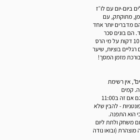
צלי החבר’ה (אוטוטו 10 ו־7.5) מתנהלים ביום-יום עם לו״ז
זמן, מתוקתק, עם
הם מדברים יותר אחד
ד. הם בונים סכר
מאבנים כאילו מדובר בפרויקט הנדסי לאומי (ואז כמובן גם רבים 10 דקות על מי הרס
רגליים בוציות, שיער
בורכת מזמן המסך!
ם”, אין רשימת
ה. קמים
כשמתעוררים, נכנסים למים כשמתחשק, שונ"צים מתי שרוצים (גם אם זה ב11:00
נטניות - להבין שלא
י הוא התפנה.
ם משחק ולתת ליום
 מוצהרת (ובואו נודה