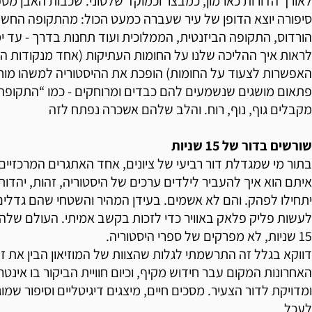
לאורך הדורות כארמון, כמבצר וכמוקד שלטוני. שכבות האבן מספ
סיפורה יוצא הדופן של עיר שעברה כמעט הכול: מהתקופה החשמו
הורדוס, התקופה הביזנטית, הממלוכית ועוד תחנות בדרך - עד ימ
לראות איך ההליכה שלנו על החומות העתיקות (אחד מנקודות 
האפשרות לצעוד על החומות) הופכת את ההיסטוריה למשהו מוחש
פתאום מושגים שנשמעים להם כבדים ומרוחקים - כמו “התקופה 
מקבלים גוף, נוף, רוח. והלב שלהם אשכרה נפתח לזה
שורשים בדור של 15 שניות
בתור מי שמגדלת דור רביעי של ציונים, אחד האתגרים המרכזיי
איתם הוא איך להעביר לילדים ערכים של היסטוריה, זהות, יהדות
יתחילו לפהק. והם לא אשמים. בעידן המהיר והשטחי שהם גדלים
לעשות פליק פלאק באוויר כדי לזכות בקשב אמיתי. העולם שלהם
15 שניות, לא מפרקים של ספרי היסטוריה.
דווקא בגלל זה התרשמתי לגלות שהצוות של המוזיאון הבין את ז
האחרונות המקום עבר חידוש מקיף, וכיום חוויית הביקור בו אי
ומדויקת לדור הצעיר. מסכים חיים, מיצגים דיגיטליים וסיפור שמ
לעכל