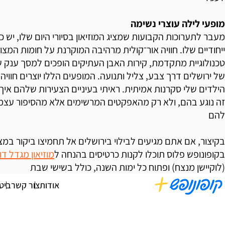
מופעי לילה עוצרי נשימה
מעבר לתערוכות הקבועות שמציג המוזיאון בסיורי היום שלו, יש כ
ייחודיים שלו. חוויה אור־קולית מרהיבה המוקרנת על חומות המצ
טכנולוגיית מתקדמת, קירות האבן העתיקים הופכים למסך ענק 
של ירושלים דרך צבע, צליל ותנועה. המופעים הללו יוצרים חוויה
הילדים שלי סקרנות אמיתית. ראיתי בעיניים הצעירות שלהם אי
זה נוגע בהם, ולא רק מהאפקטים המרשימים אלא מהסיפור עצ
להם
בקיצור, אם אתם מגיעים לבילוי בירושלים אל תחמיצו ביקור במצ
בקופונופש פלוס תוכלו לקנות כרטיסים בהנחה ל
מוזיאון מגדל דו
(לוקיישן מנצח) ופתוח כל ימות השנה, כולל בשישי שבת
אודות
צור קשר
ביט