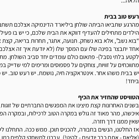
הלאה...
רעש טוב בבית
מהרגע שתביאו הביתה שולחן ביליארד הדינמיקה אצלכם תשתנה
הילדים מתחילים להעדיף דווקא את הבית שלכם, כי יש בו פעילו
“בוא נשב”, אלא בוא נשחק. תנועה, אתגר, תחרות בריאה, קצת 
אחד יתבצר בפינה שלו עם המסך שלו (לא יודעת איך זה אצלכם,
לקטע בלתי נסבל)- פתאום כולם עומדים יחד סביב השולחן. מת
מתווכחים על זוויות, צוחקים על פספוסים ומרימים למי שדייק 
יש בבית משהו אחר. אינטראקציה חיה, נושמת. יש רעש טוב. יש מ
ביחד!
הטוויסט שהחזיר את הכיף
בשנים האחרונות קצת מיצינו את המפגשים החברתיים של זוגות 
איכשהו, מהר מאוד זה גולש במקרה הטוב לרכילות, ובמקרה הפחות
שאין ממנו דרך חזרה.
אז החלטנו, הנשים בחבורה, להכניס תוכן. ממש ככה. התחלנו 
(אליאס - אתם כבר יודעים - להיט!), עברנו למשחקי קלפים כמו פוק