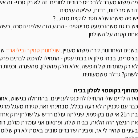
פה משהו מעבר ללהכניס כדורים לחורים. זה לא רק טכני- זה אשכ
דורש סבלנות, חדות, שליטה עצמית.
יש פה מישהו שלא חסר לו קצת מזה...?
ויש בו גם משהו כמעט מדיטטיבי - הרגע הזה שלפני המכה, כשה
אחת קטנה על השולחן
בשנים האחרונות קרה משהו מעניין.
שולחנות סנוקר וביליארד
שפע
בצימרים, בבתי מלון או בבתי עסק - התחילו להיכנס לבתים פרט
לא רק מותרות של חופשה, אלא חלק מהסלון, מהשגרה. וכמות הה
לשחק? גדלה משמעותית
מהחוף בקוסמוי לסלון בבית
ואז הילדים שלי התחילו להיכנס לעניינים. בהתחלה בגישוש, אחר 
כבר עם טכניקה לא רעה בכלל. מבחינתי זאת סגירת מעגל מרג
בת ה21 אי שם בקוסמוי, שגילתה עולם חדש על שולחן ירוק 
את הניצוץ הזה הלאה, בבית שלה. ופתאום אני עומדת מולם, רו
בעיניים שהיה לי אז, ומבינה שדברים טובים באמת לא רק שלומ