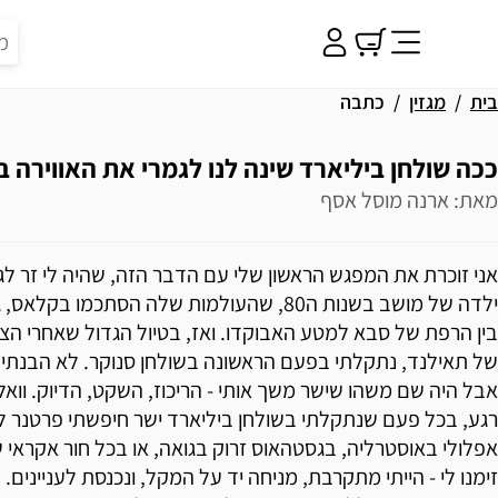
בית
מגזין
כתבה
ככה שולחן ביליארד שינה לנו לגמרי את האווירה ב
מאת: ארנה מוסל אסף
אני זוכרת את המפגש הראשון שלי עם הדבר הזה, שהיה לי זר לגמ
ילדה של מושב בשנות ה80, שהעולמות שלה הסתכמו ב
בין הרפת של סבא למטע האבוקדו. ואז, בטיול הגדול שאחרי ה
של תאילנד, נתקלתי בפעם הראשונה בשולחן סנוקר. לא הבנתי 
אבל היה שם משהו שישר משך אותי - הריכוז, השקט, הדיוק. וואל
רגע, בכל פעם שנתקלתי בשולחן ביליארד ישר חיפשתי פרטנר 
אפלולי באוסטרליה, בגסטהאוס זרוק בגואה, או בכל חור אקראי 
זימנו לי - הייתי מתקרבת, מניחה יד על המקל, ונכנסת לעניינים.