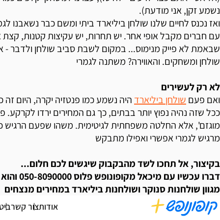
נשמע זקן, אני מודעת).
ואז נכנס לחיים שלנו שולחן ביליארד ביתי ומשם כבר נשאבנו לג
עם חברים מקבל אופי אחר. יש תחרות, יש עקיצות קטנות, קצת 
שבאמת לא פייק מנימוס... במקום לשבת סביב שולחן ולדבר - א
שולחן ומשחקים. והאווירה? משתנה לגמרי
לא רק לעשירים
ואם פעם
שולחן ביליארד
היה נשמע כמו פנטזיה יקרה, היום זה כ
ככל שזה נהיה נפוץ יותר בבתים, כך גם המחירים ירדו לקרקע. פ
מוגזם', אלא החלטה משפחתית לגיטימית. משהו שפעם הרגיש כמו
מרגיש לגמרי אפשרי ואפילו מתבקש
בקיצור, אל תחכו לשד מהבקבוק שיגשים לכם חלום...
דברו עכשיו עם מי
מגוון שולחנות סנוקר ושולחנות ביליארד במחירים מנצחים
אודות
צור קשר
ביט