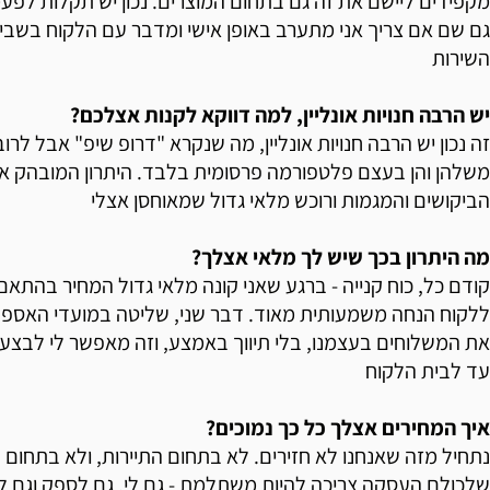
מקפידים ליישם את זה גם בתחום המוצרים. נכון יש תקלות לפע
גם שם אם צריך אני מתערב באופן אישי ומדבר עם הלקוח בשביל
השירות
יש הרבה חנויות אונליין, למה דווקא לקנות אצלכם?
זה נכון יש הרבה חנויות אונליין, מה שנקרא "דרופ שיפ" אבל לרוב
משלהן והן בעצם פלטפורמה פרסומית בלבד. היתרון המובהק אצ
הביקושים והמגמות ורוכש מלאי גדול שמאוחסן אצלי
מה היתרון בכך שיש לך מלאי אצלך?
קודם כל, כוח קנייה - ברגע שאני קונה מלאי גדול המחיר בהתאם
ללקוח הנחה משמעותית מאוד. דבר שני, שליטה במועדי האספק
את המשלוחים בעצמנו, בלי תיווך באמצע, וזה מאפשר לי לבצ
עד לבית הלקוח
איך המחירים אצלך כל כך נמוכים?
נתחיל מזה שאנחנו לא חזירים. לא בתחום התיירות, ולא בתחום ה
שלכולם העסקה צריכה להיות משתלמת - גם לי, גם לספק וגם ל