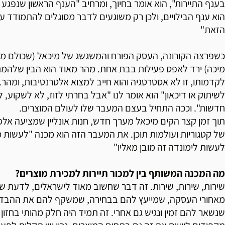
בענף התיירות", הוא אומר בחיוך, ומרחיב "הענף הראשון שנפגע 
הוא ענף הבילויים, ולכן רק משוגעים לדבר מסוגלים להתמודד ע
הזאת"
כשפרצה הקורונה, העסק הפורח והמשגשג של מיכאל (שכולם מכי
מיכה) ירד לאפס פעילות בבת אחת. מהר מאוד הוא הבין שלהמת
לקדמותו, זו לא אסטרטגיה והוא חייב למצוא אלטרנטיבות, ומהר. 
לשיתוק או דיכאון" הוא אומר לנו "אבל בחרתי לזוז, לא לשקוע, 
חדשות". וככה התחיל בעצם המעבר שלו לעולם המוצרים.
תוך זמן קצר הקים מיכאל מערך חדש, חנות אונליין שמציעה אלפי
של קטגוריות ועולמות תוכן. את המעבר הזה הוא מכנה "לעשות מה
לעשות לימונדה זה מובן מאליו"
מה המכנה המשותף בין למכור תיירות למכירת מוצרים?
שירות, שירות, שירות. זה דבר שחשוב מאוד לישראלים, לדעת שי
מאחורי העסקה, שמייעץ להם בבחירה, שמשקף להם את ההבדלי
שנשאר להם זמין ונגיש גם אחרי. זה תמיד היה חלק מהותי בחזון 