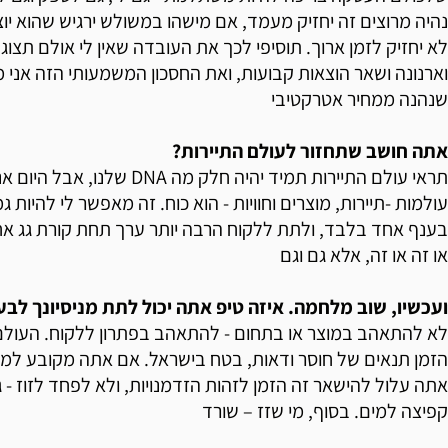
נהיה מרוצים זה יחזיק מעמד, אם מישהו במשולש ירגיש שהוא יו
לא יחזיק לזמן ארוך. תוסיפי לכך את העובדה שאין לי אולם תצו
וארנונה ושאר הוצאות קבועות, ואת החסכון המשמעותי הזה אני 
שנהנה ממחיר אטרקטיבי
אתה חושב שתחזור לעולם התיירות?
תראי עולם התיירות תמיד יהיה חלק מה NA
עולמות -תיירות, מוצרים וחוויות - הוא כוח. זה מאפשר לי להיות גמ
בענף אחד בלבד, ולתת ללקוח הרבה יותר ערך תחת קורת גג אח
או זה או זה, אלא גם וגם
ועכשיו, שוב מלחמה. איזה טיפ אתה יכול לתת מניסיונך לבע
לא להתאהב במוצר או בתחום - להתאהב בפתרון ללקוח. העולם
הזמן תנאים של חוסר ודאות, בטח בישראל. אם אתה מקובע למה
אתה עלול להישאר זה הזמן לזהות הזדמנויות, ולא לפחד לזוז - 
קפיצה למים. בסוף, מי שזז – שורד