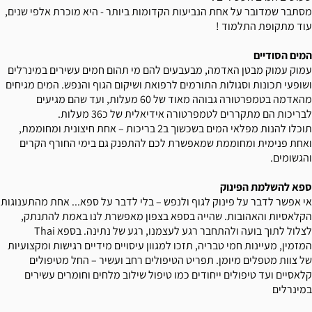
מסתבר שמדובר על אחת הנביעות הקדומות ביותר - היא מוכרת אלפי שנים,
עוד מתקופת התלמוד !
המים הסודיים
עמוק עמוק מבטן האדמה, מבעבעים להם מי תהום חמים עשירים במינרלים
ושופעי תכונות וסגולות התורמים לרפואת ושיקום הגוף והנפש. המים מגיחים
מהאדמה בטמפרטורה גבוהה מאוד של 60 מעלות, ועד שהם מגיעים
לבריכות הם מתקררים לטמפרטורה אידיאלית של כ36 מעלות.
תוכלו להנות מפלאי המים בשכשוך ב2 בריכות – אחת חיצונית ומחוממת,
ואחת פנימית ומחוממת שמאפשרת לכם להתפנק גם בימי החורף הקרים
והגשומים.
ספא להשלמת הפינוק
אי אפשר לדבר על פינוק לגוף ולנפש – בלי לדבר על ספא... אחת מהתענוגות
הקלאסיות והאהובות. שהייה בספא בצפון מאפשרת לנו באמת להתנתק,
לצלול לתוך בועה ולהתחבר רגע לעצמנו, רגע של נתינה. בספא Thai
המזמין, מעיינות חמי טבריה, תזכו למגוון עיסויים מידיים רגישות ומקצועיות
של צוות מטפלים מיומן. תפריט הטיפולים רחב ועשיר – החל מטיפולים
קלאסיים ועד טיפולים ייחודים כמו טיפול שילוב מלחים וחומרים עשירים
במינרלים