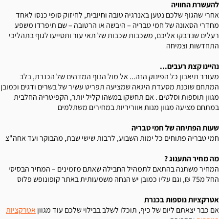
להעשרת החוויה
אחרי שהגוף שלכם נטען באנרגיה טובה וחיובית, לחיזוק סופי כנסו לאחד
מחדרי הסאונה של חמי טבריה – היבשה או הרטובה – שם תיפרדו משפע
רעלים שנדבקו אליכם, משכבות שכבות של תאי עור ותסייעו לגוף בתהליכי
התחדשות וצמיחה
נהיינו קצת רעבים...
מעורר תיאבון כל הפינוק הזה... אל מול הנוף המדהים של הכנרת, בלב
המתחם שוכנת מסעדת היגאה שמציעה תפריט עשיר של בשרים ודגים וכמובן
מגוון תוספות וסלטים . אם תחשקו במשהו קליל יותר, הקפיטריה החלבית
במתחם מציעה מגוון מנות אווריריות במחירים משתלמים
שעות הפתיחה של חמי טבריה
חמי טבריה פתוחים כל ימות השבוע, לרבות שישי שבת, מהבוקר ועד אחה"צ
מה מחיר התענוג ?
המחיר משתנה בהתאם לתמהיל החבילה שאתם מזמינים – המחיר הבסיסי
החל מ75 ₪, וגם עליו כמובן יש הנחה משמעותית באתר קופונופש פלוס
אטרקציות נוספות בכנרת
אם כבר יצאתם ליום של כיף, תוכלו לשלב בבילוי שלכם עוד מגוון
אטרקציות