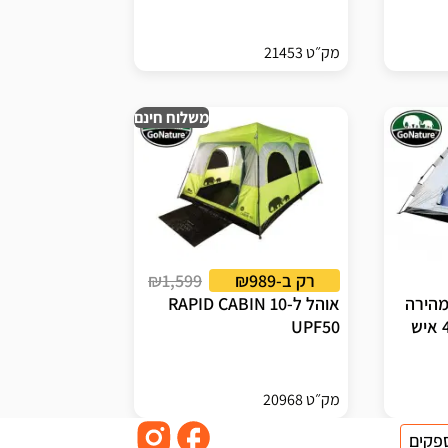
מק״ט 21453
משלוח חינם
רק ב-₪989
₪1,599
מהירה
אוהל ל-10 RAPID CABIN
UPF50
מק״ט 20968
פקים