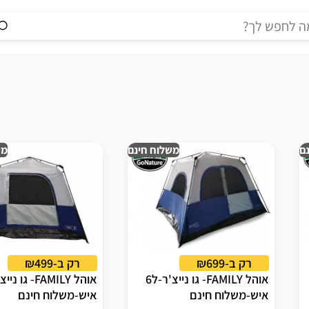
ם
משלוח חינם
מש
רק ב-₪699
רק ב-₪499
אוהל FAMILY- גו נייצ'ר-ל6
איש-משלוח חינם
איש-משלוח חינם