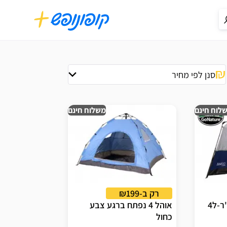
סנן לפי מחיר
לוח חינם
משלוח חינם
רק ב-₪199
אוהל FAMILY- גו נייצ'ר-ל4
אוהל 4 נפתח ברגע צבע
כחול