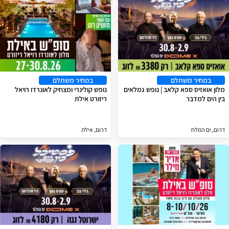
במחיר משתלם
במחיר משתלם
מלון אואזיס ספא קלאב | נופש גמלאים
נופש קולינרי ומצחיק לאונרדו רויאל
בין הים למדבר
ריזורט אילת
דרום, ים המלח
דרום, אילת