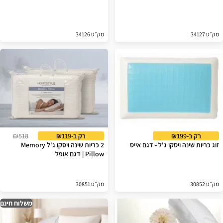
מק״ט 34127
מק״ט 34126
רק ב-₪199
רק ב-₪119
₪518
זוג כריות שינה ויסקו ג'ל - דגם אייס
2 כריות שינה ויסקו ג'ל Memory
Pillow | דגם אופל
מק״ט 30852
מק״ט 30851
משלוח חינם