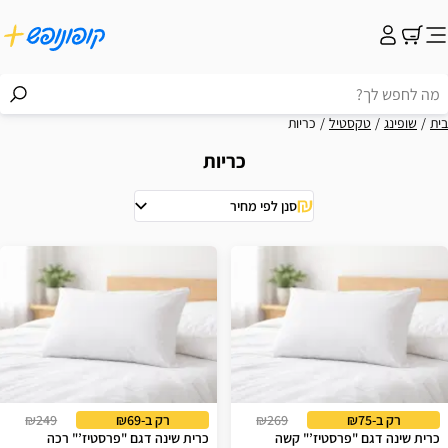
בית
שופינג
טקסטיל
כריות
כריות
סנן לפי מחיר
וצאות
רק ב-₪75
₪269
רק ב-₪69
₪249
כרית שינה דגם "פרסטיז’" קשה
כרית שינה דגם "פרסטיז’" רכה