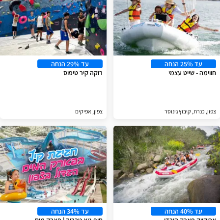
עד 25% הנחה
עד 29% הנחה
חווימה - שייט עצמי
רוקה קיר טיפוס
צפון, כנרת, קיבוץ גינוסר
צפון, אפיקים
עד 40% הנחה
עד 34% הנחה