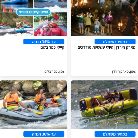
במחיר משתלם
עד 34% הנחה
פארק הירדן | טיולי עששיות מודרכים
קייקי כפר בלום
צפון, פארק הירדן
צפון, כפר בלום
במחיר משתלם
עד 36% הנחה