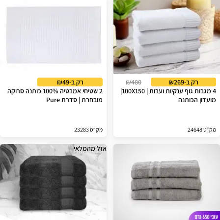
רק ב-₪269
₪480
רק ב-₪49
4 מגבות גוף ענקיות ועבות | 100X150|
2 שטיחי אמבטיה 100% כותנה סרוקה
מועדון הכותנה
מובחרת | סדרת Pure
מק״ט 24648
מק״ט 23283
אזל מהמלאי