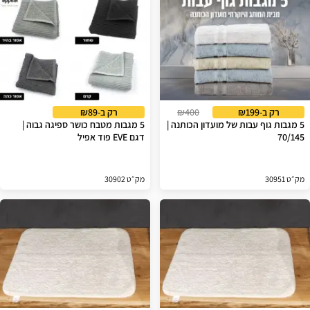
רק ב-₪199
₪400
רק ב-₪89
5 מגבות גוף עבות של מועדון הכותנה |
5 מגבות מטבח כושר ספיגה גבוה |
70/145
דגם EVE פוד אפיל
מק״ט 30951
מק״ט 30902