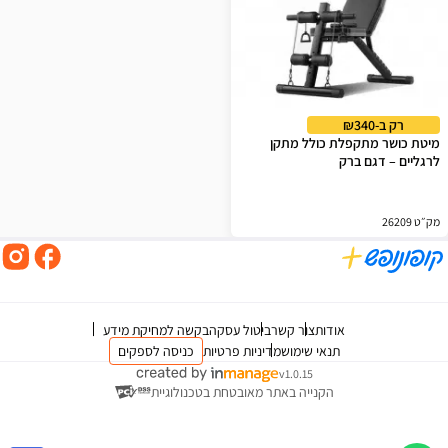
רק ב-₪340
מיטת כושר מתקפלת כולל מתקן
לרגליים – דגם ברק
מק״ט 26209
אודות
צור קשר
ביטול עסקה
בקשה למחיקת מידע
תנאי שימוש
מדיניות פרטיות
כניסה לספקים
v1.0.15
הקנייה באתר מאובטחת בטכנולוגיית