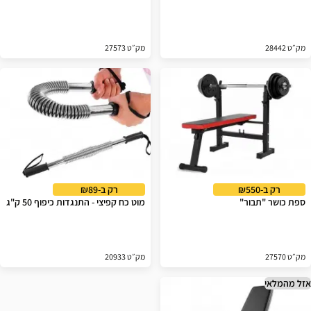
מק״ט 28442
מק״ט 27573
רק ב-₪550
רק ב-₪89
ספת כושר "תבור"
מוט כח קפיצי - התנגדות כיפוף 50 ק"ג
מק״ט 27570
מק״ט 20933
אזל מהמלאי