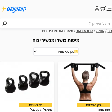
בית
שופינג
ספורט וכושר
מיטות כושר ומכשירי כוח
מיטות כושר ומכשירי כוח
סנן לפי מחיר
וצאות
רק ב-₪129
רק ב-₪69
מוט מתח
משקולות קטלבל