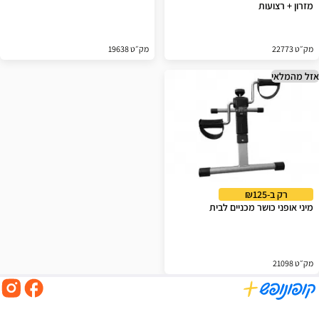
מזרון + רצועות
מק״ט 22773
מק״ט 19638
אזל מהמלאי
רק ב-₪125
מיני אופני כושר מכניים לבית
מק״ט 21098