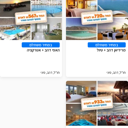
במחיר משתלם
במחיר משתלם
מרידיאן דהב + טיול
האפי דהב + אטרקציה
חו"ל, דהב, סיני
חו"ל, דהב, סיני