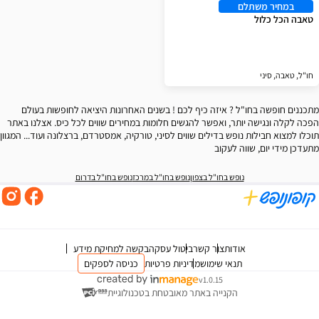
במחיר משתלם
טאבה הכל כלול
חו"ל, טאבה, סיני
מתכננים חופשה בחו"ל ? איזה כיף לכם ! בשנים האחרונות היציאה לחופשות בעולם
הפכה לקלה ונגישה יותר, ואפשר להגשים חלומות במחירים שווים לכל כיס. אצלנו באתר
תוכלו למצוא חבילות נופש בדילים שווים לסיני, טורקיה, אמסטרדם, ברצלונה ועוד... המגוון
מתעדכן מידי יום, שווה לעקוב
נופש בחו"ל בצפון
נופש בחו"ל במרכז
נופש בחו"ל בדרום
אודות
צור קשר
ביטול עסקה
בקשה למחיקת מידע
תנאי שימוש
מדיניות פרטיות
כניסה לספקים
v1.0.15
הקנייה באתר מאובטחת בטכנולוגיית