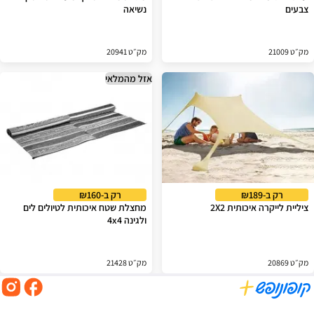
צבעים
נשיאה
מק״ט 21009
מק״ט 20941
אזל מהמלאי
רק ב-₪189
רק ב-₪160
ציליית לייקרה איכותית 2X2
מחצלת שטח איכותית לטיולים לים
ולגינה 4x4
מק״ט 20869
מק״ט 21428