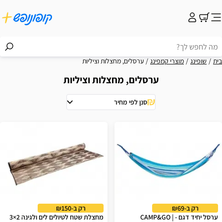
בית
שופינג
מוצרי קמפינג
ערסלים, מחצלות וציליות
ערסלים, מחצלות וציליות
סנן לפי מחיר
וצאות
רק ב-₪69
רק ב-₪150
ערסל יחיד דגם - CAMP&GO |
מחצלת שטח לטיולים לים ולגינה 2×3