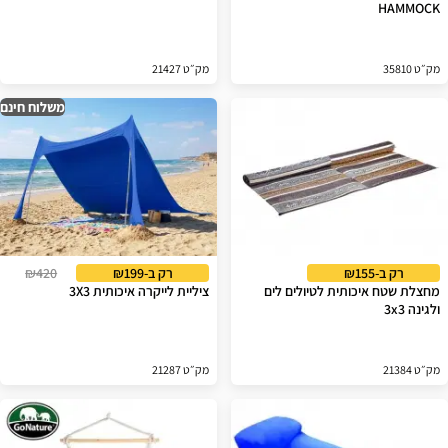
HAMMOCK
מק״ט 35810
מק״ט 21427
משלוח חינם
רק ב-₪155
רק ב-₪199
₪420
מחצלת שטח איכותית לטיולים לים
ציליית לייקרה איכותית 3X3
ולגינה 3x3
מק״ט 21384
מק״ט 21287