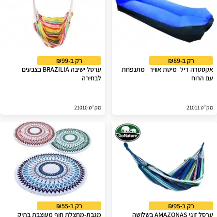
רק ב-₪89
רק ב-₪99
אקסטרה דיל- מיטת אוויר - מתנפחת
ערסל ישיבה BRAZILIA בצבעים
עם הרוח
לבחירה
מק״ט 21011
מק״ט 21010
רק ב-₪95
רק ב-₪55
ערסל זוגי AMAZONAS בשלושה
מגבת-מחצלת חוף מעוצבת בתיק