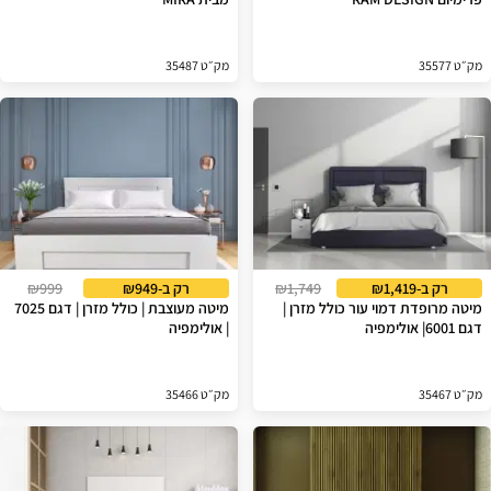
מק״ט 35577
מק״ט 35487
רק ב-₪1,419
₪1,749
רק ב-₪949
₪999
מיטה מרופדת דמוי עור כולל מזרן |
מיטה מעוצבת | כולל מזרן | דגם 7025
דגם 6001| אולימפיה
| אולימפיה
מק״ט 35467
מק״ט 35466