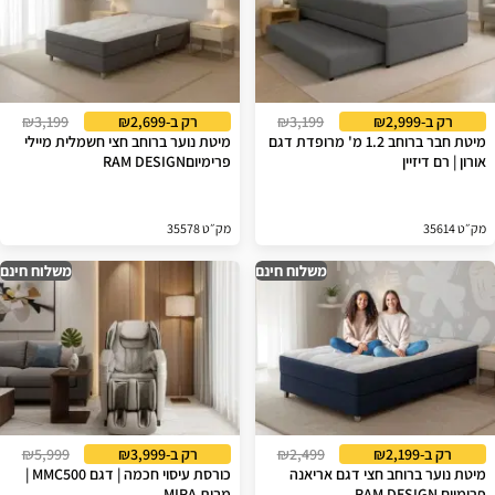
רק ב-₪2,999
₪3,199
רק ב-₪2,699
₪3,199
מיטת חבר ברוחב 1.2 מ' מרופדת דגם
מיטת נוער ברוחב חצי חשמלית מיילי
אורון | רם דיזיין
פרימיוםRAM DESIGN
מק״ט 35614
מק״ט 35578
משלוח חינם
משלוח חינם
רק ב-₪2,199
₪2,499
רק ב-₪3,999
₪5,999
מיטת נוער ברוחב חצי דגם אריאנה
כורסת עיסוי חכמה | דגם MMC500 |
פרימיום RAM DESIGN
מבית MIRA