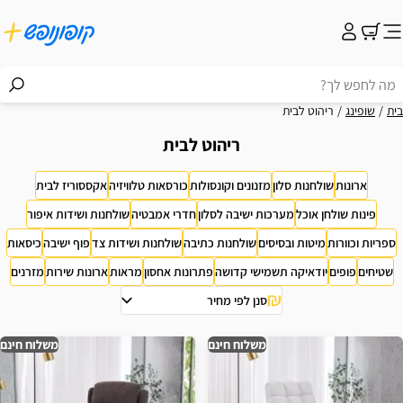
בית
שופינג
ריהוט לבית
ריהוט לבית
ארונות
שולחנות סלון
מזנונים וקונסולות
כורסאות טלוויזיה
אקססוריז לבית
פינות שולחן אוכל
מערכות ישיבה לסלון
חדרי אמבטיה
שולחנות ושידות איפור
ספריות וכוורות
מיטות ובסיסים
שולחנות כתיבה
שולחנות ושידות צד
פוף ישיבה
כיסאות
שטיחים
פופים
יודאיקה תשמישי קדושה
פתרונות אחסון
מראות
ארונות שירות
מזרנים
סנן לפי מחיר
וצאות
משלוח חינם
משלוח חינם