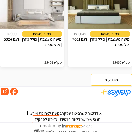
רק ב-₪949
₪1,049
רק ב-₪949
₪999
מיטה מעוצבת | כולל מזרן | דגם 7001 |
מיטה מעוצבת | כולל מזרן | דגם 5024
אולימפיה
| אולימפיה
מק״ט 35465
מק״ט 35459
הצג עוד
אודות
צור קשר
ביטול עסקה
בקשה למחיקת מידע
תנאי שימוש
מדיניות פרטיות
כניסה לספקים
v1.0.15
הקנייה באתר מאובטחת בטכנולוגיית