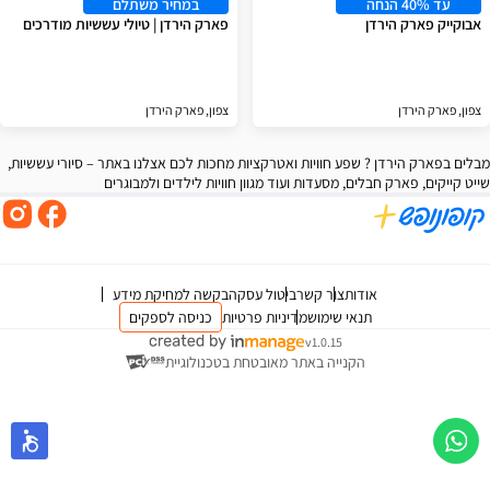
עד 40% הנחה
במחיר משתלם
אבוקייק פארק הירדן
פארק הירדן | טיולי עששיות מודרכים
צפון, פארק הירדן
צפון, פארק הירדן
מבלים בפארק הירדן ? שפע חוויות ואטרקציות מחכות לכם אצלנו באתר – סיורי עששיות,
שייט קייקים, פארק חבלים, מסעדות ועוד מגוון חוויות לילדים ולמבוגרים
אודות
צור קשר
ביטול עסקה
בקשה למחיקת מידע
תנאי שימוש
מדיניות פרטיות
כניסה לספקים
v1.0.15
הקנייה באתר מאובטחת בטכנולוגיית