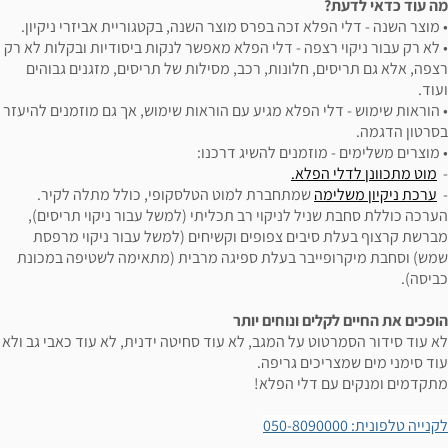
מה עוד כדאי לדעת?
• מוצר השנה - דלי הפלא זכה בפרס מוצר השנה, בקטגוריית אביזרי ניקיון.
• לא רק עבור ניקוי רצפה - דלי הפלא מאפשר לנקות ביסודיות ובקלות לא רק
רצפה, אלא גם תריסים, חלונות, רכב, מסילות של תריסים, מזגנים גבוהים
ועוד.
• הוראות שימוש - דלי הפלא מגיע עם הוראות שימוש, אך גם מוזמנים להיעזר
בסרטון הדגמה.
• מוצרים משלימים - מוזמנים להשיג דרכנו:
-
מוט מתכוונן לדלי הפלא.
-
ערכת ניקיון משלימה
שמתחברת למוט הטלסקופי, כולל מתלה לקיר.
הערכה כוללת סחבת שניל לניקוי רב תכליתי (למשל עבור ניקוי תריסים),
מברשת קרצוף בעלת סיבים צפופים וקשיחים (למשל עבור ניקוי מרפסת
שמש) וסחבת מיקרופייבר בעלת ספיגה מרבית (מתאימה לשטיפה במכונת
כביסה).
הופכים את החיים לקלים ונוחים יותר
לא עוד סידור הסמרטוט על המגב, לא עוד סחיטה ידנית, לא עוד כאבי גב ולא
עוד סימני מים שמצריכים גריפה.
מתקדמים ומנקים עם דלי הפלא!
לקנייה טלפונית:
050-8090000