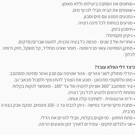
• סוחטים את הסחבה ביעילות וללא מאמץ.
• שוטפים את הבית מבלי לגרוף מים.
• נמנעים ממגע עם מים וסבון.
• מגיעים בנוחות לכל פינה רצויה.
• חיסכון בזמן.
• ניקיון מקסימלי.
• אחריות של 3 שנים - מכסה כל בעיה טכנית, למעט שברים/סדקים.
• מתקן הסחיטה עשוי מנירוסטה - חומר שאינו מחליד, קל משקל, חזק ודוחה
לכלוך.
כיצד דלי הפלא עובד?
• הדלי מחולק לשני אזורים - אזור שטיפה עם סבון ואזור סחיטה מסתובב.
• מוט טלסקופי מתכוונן - מונע את הצורך להתכופף ולסבול מכאבי גב.
• ציר מסתובב 360° ושניתן להטיה של עד 180° - מאפשר לנקות בקלות
מתחת לרהיטים ולהגיע לכל נק' רצויה.
• ידית ארגונומית - לסחיבה קלה ונוחה.
• סחבת מיקרופייבר גמישה - ניתן לכבס עד כ- 100 פעמים, מנקה אבק בצורה
מרבית.
• פתח תחתון - מרוקנים בקלות, מבלי להרים את הדלי.
• שני גלגלים חזקים - עמידים לאורך זמן ומונעים הרמה.