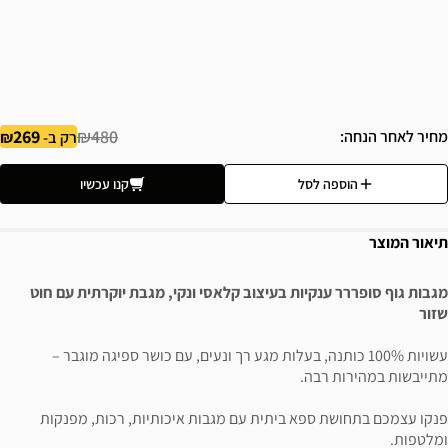
269
₪480
מחיר לאחר הנחה
רק ב-
הוספה לסל
קנו עכשיו
תיאור המוצר
מגבות גוף סופררר ענקיות בעיצוב קלאסי ונקי, מגבת יוקרתית עם חוט
שזור
עשויות 100% כותנה, בעלות מגע רך ונעים, עם כושר ספיגה מוגבר –
מתייבשות במהירות רבה.
פנקו עצמכם בתחושת ספא ביתית עם מגבות איכותיות, רכות, מפנקות
ומלטפות.