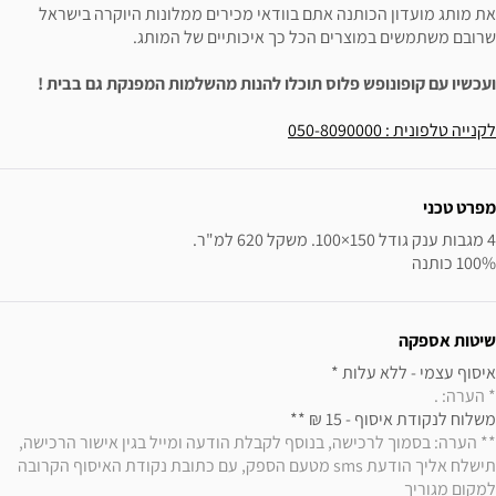
את מותג מועדון הכותנה אתם בוודאי מכירים ממלונות היוקרה בישראל
שרובם משתמשים במוצרים הכל כך איכותיים של המותג.
ועכשיו עם קופונופש פלוס תוכלו להנות מהשלמות המפנקת גם בבית !
לקנייה טלפונית : 050-8090000
ידע נוסף
מפרט טכני
100% כותנה
שיטות אספקה
איסוף עצמי - ללא עלות * 

* הערה: .
משלוח לנקודת איסוף - 15 ₪ ** 

** הערה: בסמוך לרכישה, בנוסף לקבלת הודעה ומייל בגין אישור הרכישה, 
תישלח אליך הודעת sms מטעם הספק, עם כתובת נקודת האיסוף הקרובה 
למקום מגוריך