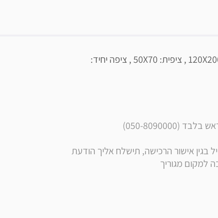
100% כותנה | סט מיטה וחצי כולל: סדין מיטה וחצי 120X200 , ציפית: 50X70 , ציפה יחיד: 
050-8090000)
** הערה: בסמוך לרכישה, בנוסף לקבלת הודעה ומייל בגין אישור הרכישה, תישלח אליך הודעת 