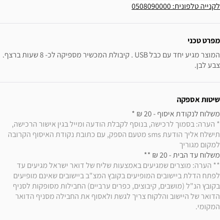
לקנייה טלפונית: 0508090000
ידע נוסף
מפרט טכני
המוצר מגיע יחד עם כבל USB . קיבולת המכשיר מספיקה לכ- 8 שעות ברצף. 
צבע לבן.
שיטות אספקה
משלוח לנקודת איסוף - 20 ₪ * 

* הערה: בסמוך לרכישה, בנוסף לקבלת הודעה ומייל בגין אישור הרכישה, 
תישלח אליך הודעת sms מטעם הספק, עם כתובת נקודת האיסוף הקרובה 
למקום מגוריך
משלוח עד הבית - 20 ₪ ** 

** הערה: מוצרים שמגיעים באמצעות שליח של דואר ישראל מגיעים עד 
לפתח הדלת ביישובים המופיעים בקובץ המצ"ב ביישובים שאינם מופיעים 
בקובץ הנ"ל (מושבים, קיבוצים, כפרים ערביים) החבילות מסופקות לסניף 
הדואר של היישוב והלקוח צריך לגשת ולאסוף את החבילה מסניף הדואר 
המקומי.