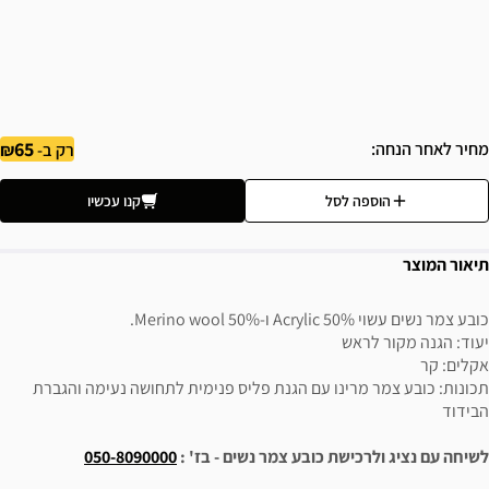
65
מחיר לאחר הנחה
רק ב-
הוספה לסל
קנו עכשיו
תיאור המוצר
כובע צמר נשים עשוי 50% Acrylic ו-50% Merino wool.
יעוד: הגנה מקור לראש
אקלים: קר
תכונות: כובע צמר מרינו עם הגנת פליס פנימית לתחושה נעימה והגברת
הבידוד
לשיחה עם נציג ולרכישת כובע צמר נשים - בז' :
050-8090000